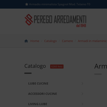
Armadio minimalista Spagnol Mod. Telaino T0
Home
Catalogo
Camere
Armadi in melamini
Arm
Catalogo
6260 foto
LUBE CUCINE
ACCESSORI CUCINE
LIVING LUBE