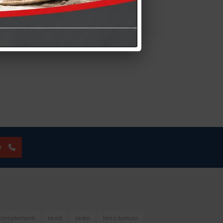
1.050,00 €
In promo a:
In promo a:
Dettagli
Dettagli
O
complementi
tavoli
sedie
ferro battuto