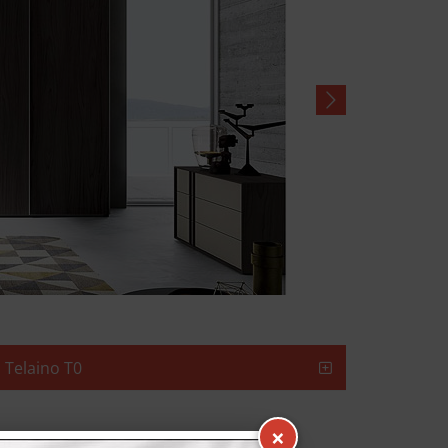
 Telaino T0
×