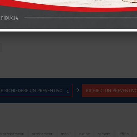
gli
Dettagli
E RICHIEDERE UN PREVENTIVO
RICHIEDI UN PREVENTIV
o arredamenti
arredamenti
mobili
cucine
camere
ufficio