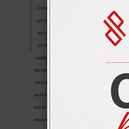
Fianchi 
LETTI IMBOTTITI RIGO
L'armad
LETTI IN FERRO MAGGIONI
gli sch
anche p
LETTI IMBOTTITI ALTRENOTTI
Larghez
LETTI IMBOTTITI CAMERETTE
mm 1528
mm 2278
CAMERETTE SPAGNOL
mm 3028
MATERASSI E RETI
Condi
UFFICIO
ARTE POVERA
WOOD AND CITY
FRANKE