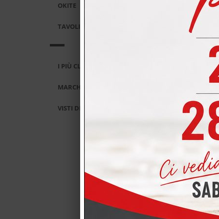
OKITE
Potr
TAVOLI E SEDIE
I PIÙ CLICCATI
MARCHI
VISTI DI RECENTE
PRO
90-
con
Prezz
In p