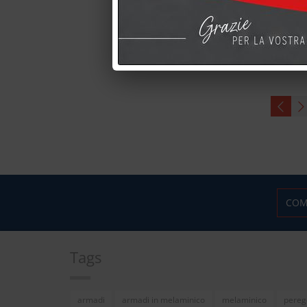
Detta
COM
Tags
armadi
armadi in melaminico
melaminico
pereg