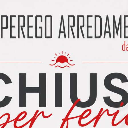
e ante in finitura Nobilitato Noce Cotto. Profili in finitura Piombo.
io minimalista Spagnol Mod. Telaino T0. possiede una struttura 
ienali 6 mm di serie (optional 12 mm) con profondità totale 64
ersonalizzabili.
ze disponibili (anche personalizzabili):
, 1678, 1828 e 2428 (due ante)
, 2428, 2728 e 3628 (tre ante)
, 3328 e 3628 (quattro ante)
vidi su: