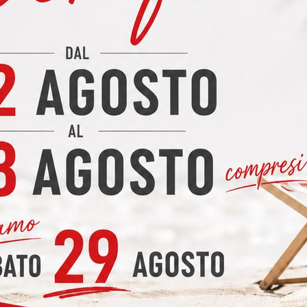
ebbero interessarti anche le segu
MO letto Step L.80-
Materasso Prime MD 
120-160-180, anche a
Memory sfoderabile 
tenitore
lavabile
o di listino: 950 €
Prezzo di listino: 555,00 €
950 €
480,00 €
romo a:
In promo a: