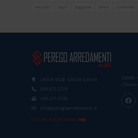
massello
bagni
soggiorni
divani
camerette
ORARI: 
UNICA SEDE: CALCO (Lecco)
Chiuso 
039.677.2778
039.677.2778
info@peregoarredamenti.it
Contatti e Dove siamo