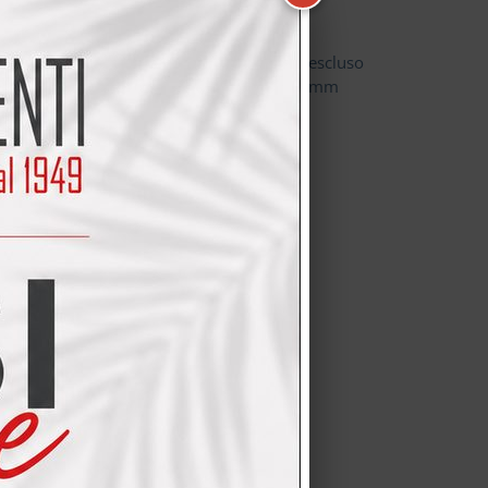
 Interni in finitura Canvas.
in agglomerato di legno spessore 28 mm, escluso
9 mm e altezze modulari 2272, 2432 e 2592 mm