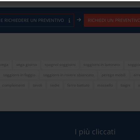
E RICHIEDERE UN PREVENTIVO
RICHIEDI UN PREVENTIV
vega
vega giorno
spagnol soggiorni
soggiorni in laminato
soggior
soggiorni in faggio
soggiorni in rovere sbiancato
perego mobili
arr
complementi
tavoli
sedie
ferro battuto
massello
bagni
s
I più cliccati