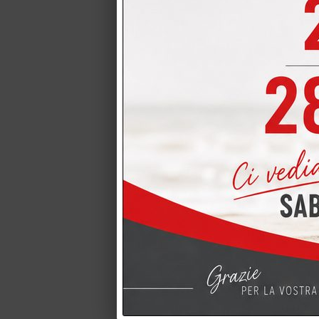
LIV
mela
com
Prezz
In p
Detta