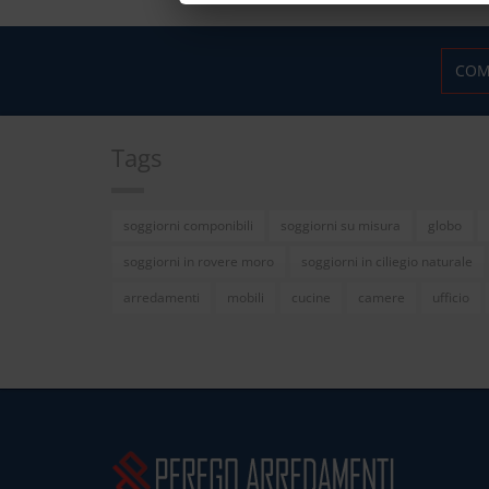
COM
Tags
soggiorni componibili
soggiorni su misura
globo
soggiorni in rovere moro
soggiorni in ciliegio naturale
arredamenti
mobili
cucine
camere
ufficio