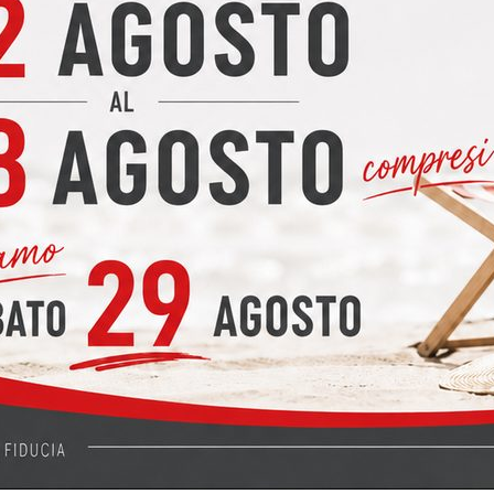
ING CM. 270 in
PROMO CUCINA TAB
minico di qualità -
3MT + LIVING (primo
ponibile
prezzo)
o di listino: 1871 €
Prezzo di listino: 11293 €
1540 €
6990 €
romo a:
In promo a:
gli
Dettagli