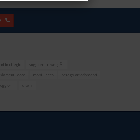
O
ni in ciliegio
soggiorni in wengÃ¨
edamenti lecco
mobili lecco
perego arredamenti
oggiorni
divani