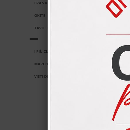
FRANKE
R
OKITE
TAVOLI E SEDIE
Soggio
Condi
I PIÙ CLICCATI
MARCHI
VISTI DI RECENTE
Potr