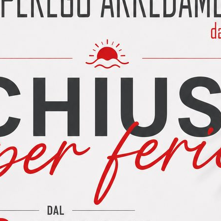
ichiedi informazioni su: Soggiorno Spagnol comp. 836 #3
rno Spagnol comp. 836
vidi su:
ebbero interessarti anche le segu