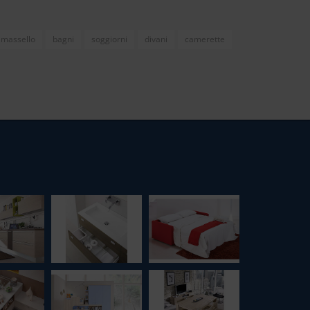
massello
bagni
soggiorni
divani
camerette