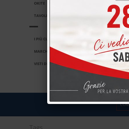
OKITE
TAVOLI E SEDIE
I PIÙ CLICCATI
MARCHI
VISTI DI RECENTE
COM
Tags