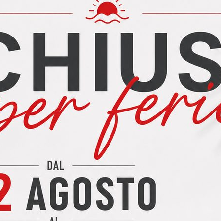
ichiedi informazioni su: Collezione Notte Artdeco #10
one Notte: camere, letti, armadi Spagnol Artdeco
vidi su: