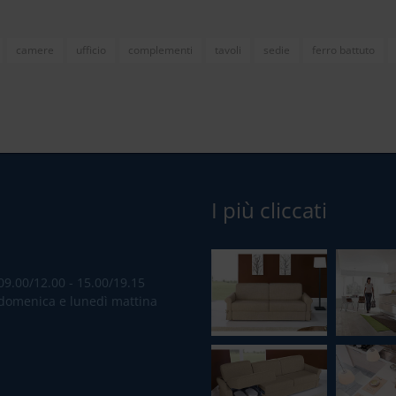
camere
ufficio
complementi
tavoli
sedie
ferro battuto
I più cliccati
09.00/12.00 - 15.00/19.15
domenica e lunedì mattina