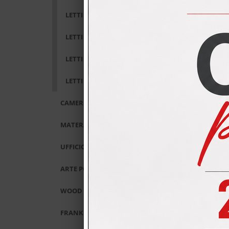
LETTI IMBOTTITI RIGO
LETTI IN FERRO MAGGIONI
LETTI IMBOTTITI ALTRENOTTI
LETTI IMBOTTITI CAMERETTE
R
CAMERETTE SPAGNOL
MATERASSI E RETI
Collezi
UFFICIO
Condi
ARTE POVERA
WOOD AND CITY
FRANKE