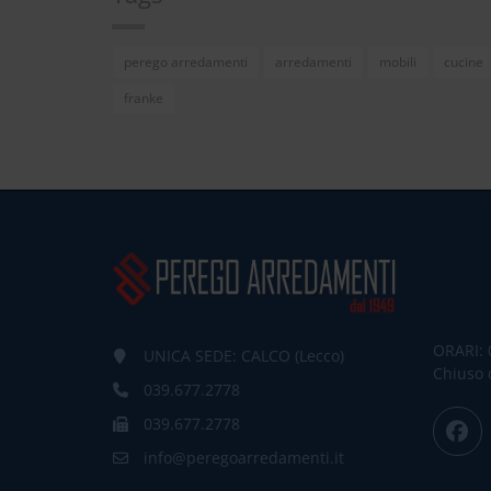
perego arredamenti
arredamenti
mobili
cucine
franke
ORARI: 
UNICA SEDE: CALCO (Lecco)
Chiuso 
039.677.2778
039.677.2778
info@peregoarredamenti.it