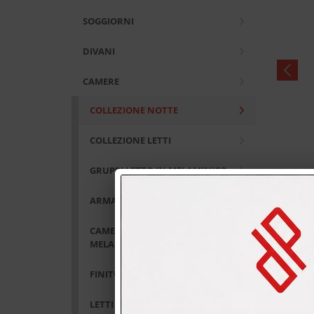
SOGGIORNI
DIVANI
CAMERE
COLLEZIONE NOTTE
COLLEZIONE LETTI
GRUPPI LETTO IN MELAMINICO
ARMADI IN MELAMINICO
CAMERE CONTRACT IN
MELAMINICO
FINITURE NOTTE MELAMINICO
LETTI IMBOTTITI GIELLEBI