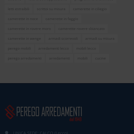
letti estraibili
scrittoi su misura
camerette in ciliegio
camerette in noce
camerette in faggio
camerette in rovere moro
camerette rovere sbiancato
camerette in wenge
armadi scorrevoli
armadi su misura
perego mobili
arredamenti lecco
mobili lecco
perego arredamenti
arredamenti
mobili
cucine
UNICA SEDE: CALCO (Lecco)