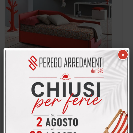
×
PROMO letto divanetto Teddy L.80-100-
120 *TUTTO INCLUSO*
Prezzo di listino: 2.300,00 €
1.590,00 €
In promo a:
Dettagli