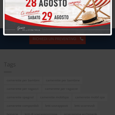
RICHIEDI UN PREVENTIVO
Tags
camerette per bambini
camerette per bambine
camerette per ragazzi
camerette per ragazze
camerette spagnol
camerette mobilspa
camerette mobil spa
camerette componibili
letti sovrapposti
letti scorrevoli
boiserie
letti di sovrapposizione
programma archimede