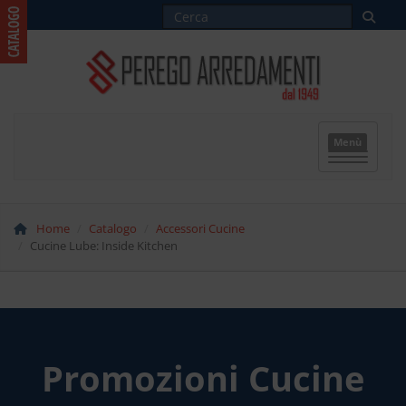
Menù
Home
Catalogo
Accessori Cucine
Cucine Lube: Inside Kitchen
Promozioni Cucine