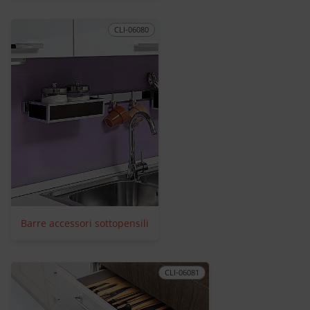
CLI-06080
Barre accessori sottopensili
CLI-06081