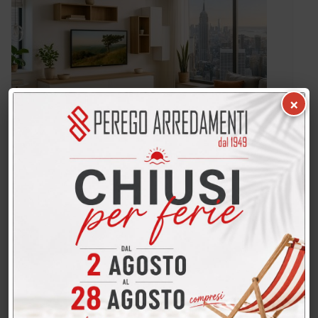
×
LIVING CM. 270 in melaminico di
qualità - componibile
Prezzo di listino: 1871 €
1540 €
In promo a:
Dettagli