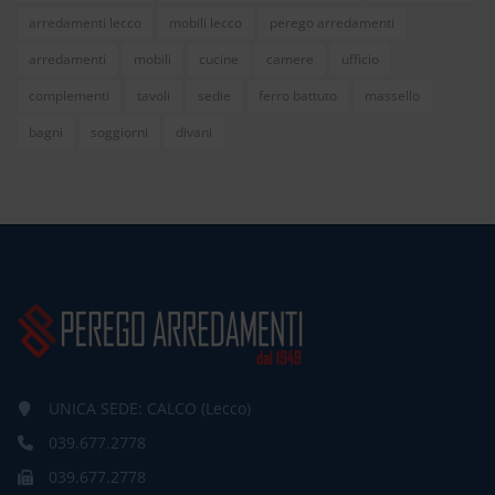
arredamenti lecco
mobili lecco
perego arredamenti
arredamenti
mobili
cucine
camere
ufficio
complementi
tavoli
sedie
ferro battuto
massello
bagni
soggiorni
divani
UNICA SEDE: CALCO (Lecco)
039.677.2778
039.677.2778