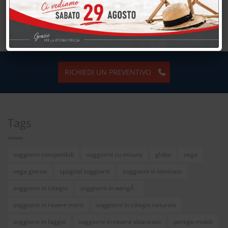
RICHIEDI UN PREVENTIVO
Tags
soggiorni componibili
soggiorni su misura
globo
vega
vega giorno
spagnol soggiorni
soggiorni in laminato
soggiorni in ciliegio
soggiorni in wengÃ¨
soggiorni in rovere moro
soggiorni in ciliegio naturale
soggiorni in faggio
soggiorni in rovere sbiancato
perego mobili