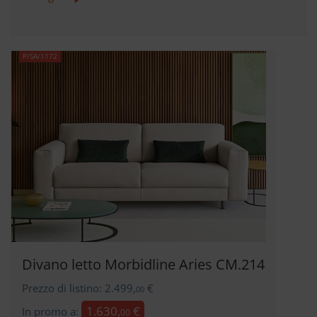
P/SA/1172
Divano letto Morbidline Aries CM.214
Prezzo di listino: 2.499,
€
00
1.630,
€
In promo a:
00