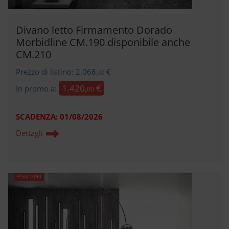
Divano letto Firmamento Dorado
Morbidline CM.190 disponibile anche
CM.210
Prezzo di listino: 2.068,
€
00
1.420,
€
In promo a:
00
SCADENZA:
01/08/2026
Dettagli
P/SA/1090