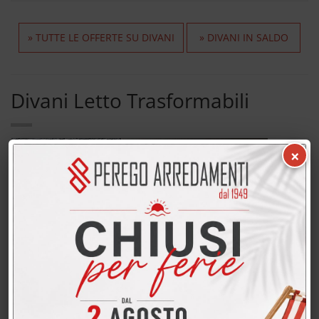
» TUTTE LE OFFERTE SU DIVANI
» DIVANI IN SALDO
Divani Letto Trasformabili
154 prodotti
×