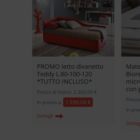
PROMO letto divanetto
Mate
Teddy L.80-100-120
Bior
*TUTTO INCLUSO*
micr
con 
Prezzo di listino: 2.300,00 €
Prezzo
1.590,00 €
In promo a:
In pr
Dettagli
Dettag