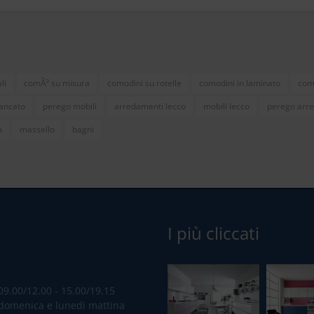
li
comÃ² su misura
comodini su rotelle
comodini in laminato
com
iancato
perego mobili
arredamenti lecco
mobili lecco
perego arr
o
massello
bagni
I più cliccati
09.00/12.00 - 15.00/19.15
domenica e lunedì mattina