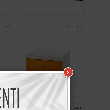
TT-02326
CTT-02327
×
TT-02329
CTT-02331