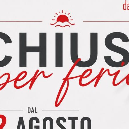
CTT-02332
C