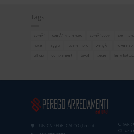
Tags
comÃ²
comÃ² in laminato
comÃ² doppi
settimana
noce
faggio
rovere moro
wengÃ¨
rovere sb
ufficio
complementi
tavoli
sedie
ferro battut
ORARI: 
UNICA SEDE: CALCO (Lecco)
Chiuso 