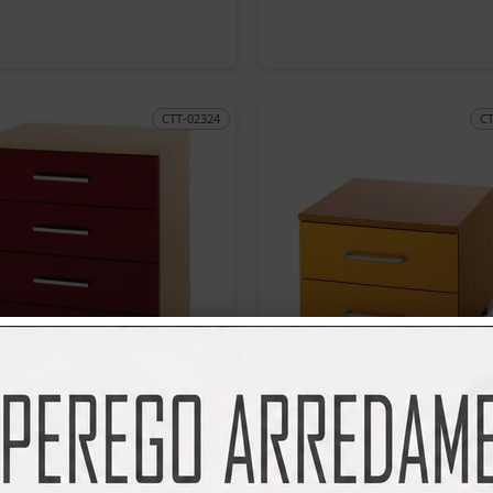
CTT-02324
C
CTT-02328
C