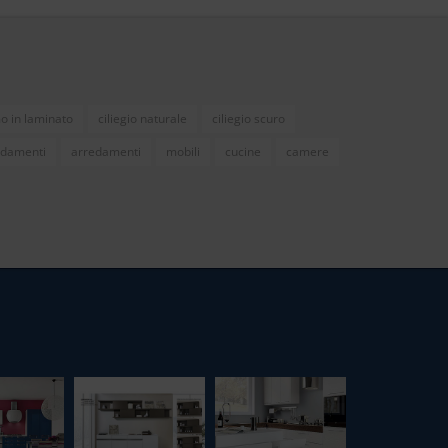
o in laminato
ciliegio naturale
ciliegio scuro
edamenti
arredamenti
mobili
cucine
camere