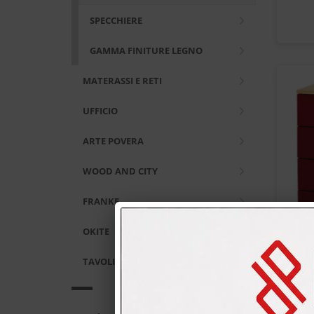
SPECCHIERE
GAMMA FINITURE LEGNO
MATERASSI E RETI
UFFICIO
ARTE POVERA
WOOD AND CITY
FRANKE
OKITE
TAVOLI E SEDIE