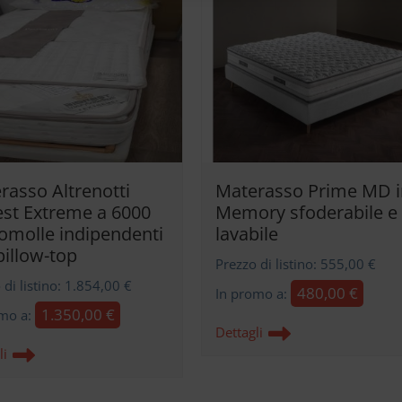
rasso Altrenotti
Materasso Prime MD i
est Extreme a 6000
Memory sfoderabile e
omolle indipendenti
lavabile
pillow-top
Prezzo di listino: 555,00 €
 di listino: 1.854,00 €
480,00 €
In promo a:
1.350,00 €
omo a:
Dettagli
li