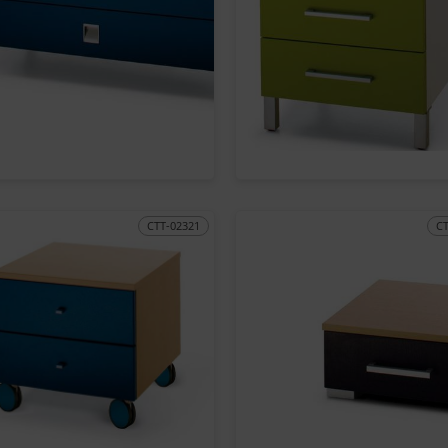
CTT-02321
C