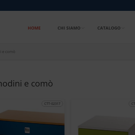
HOME
CHI SIAMO
CATALOGO
i e comò
odini e comò
CTT-02317
C