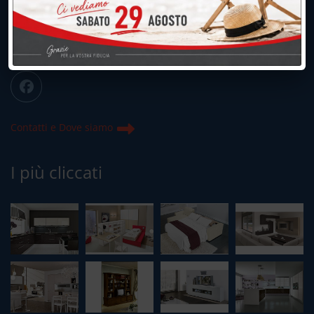
info@peregoarredamenti.it
ORARI: 09.00/12.00 - 15.00/19.15
Chiuso domenica e lunedì mattina
Contatti e Dove siamo
I più cliccati