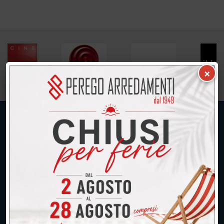
×
UNICA SEDE: CALCO (Lecco)
039.677.2778
039.677.2778