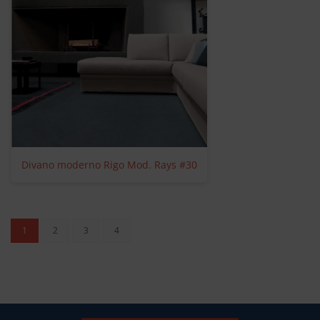
Divano moderno Rigo Mod. Rays #30
(corrente)
1
2
3
4