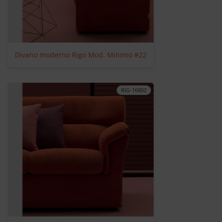
Divano moderno Rigo Mod. Minimo #22
RIG-16802