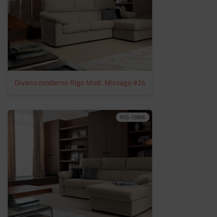
Divano moderno Rigo Mod. Misvago #26
RIG-16806