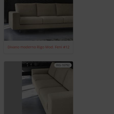
Divano moderno Rigo Mod. Feni #12
RIG-16792