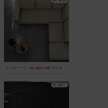
RIG-16790
Divano moderno Rigo Mod. Feni #11
RIG-16791