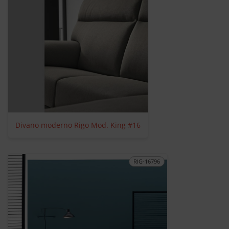
Divano moderno Rigo Mod. King #16
RIG-16796