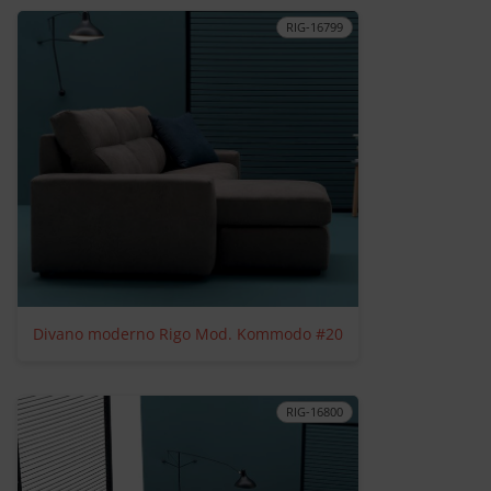
RIG-16799
Divano moderno Rigo Mod. Kommodo #20
RIG-16800