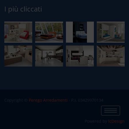
I più cliccati
Copyright ©
Perego Arredamenti
· P.I. 03429970134
Info
Powered by
lcDesign