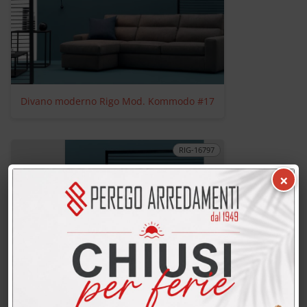
Divano moderno Rigo Mod. Kommodo #17
RIG-16797
×