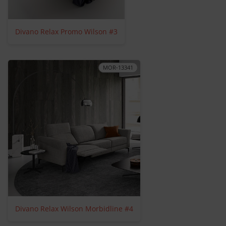
Divano Relax Promo Wilson #3
MOR-13341
Divano Relax Wilson Morbidline #4