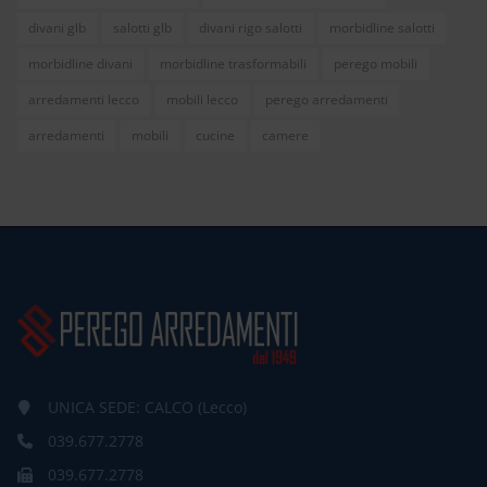
divani glb
salotti glb
divani rigo salotti
morbidline salotti
morbidline divani
morbidline trasformabili
perego mobili
arredamenti lecco
mobili lecco
perego arredamenti
arredamenti
mobili
cucine
camere
UNICA SEDE: CALCO (Lecco)
039.677.2778
039.677.2778