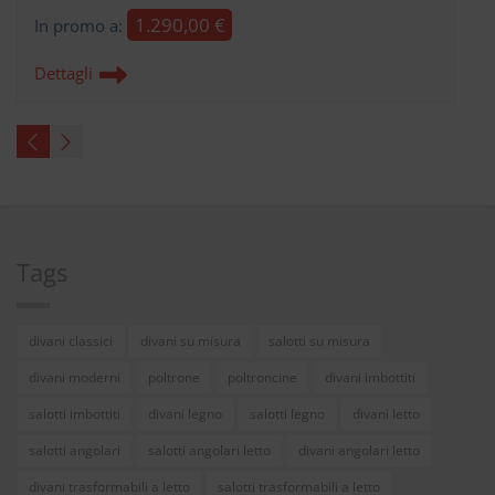
1.290,00 €
In promo a:
Dettagli
Tags
divani classici
divani su misura
salotti su misura
divani moderni
poltrone
poltroncine
divani imbottiti
salotti imbottiti
divani legno
salotti legno
divani letto
salotti angolari
salotti angolari letto
divani angolari letto
divani trasformabili a letto
salotti trasformabili a letto