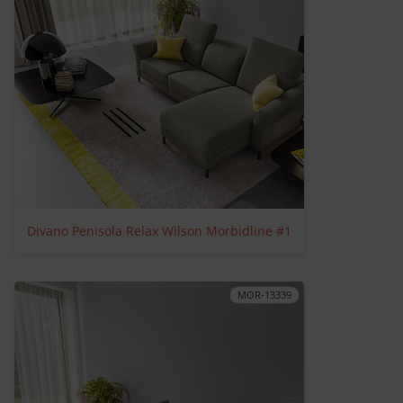
Divano Penisola Relax Wilson Morbidline #1
MOR-13339