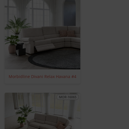
Morbidline Divani Relax Havana #4
MOR-16065