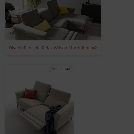
Divano Penisola Relax Wilson Morbidline #2
MOR-13340