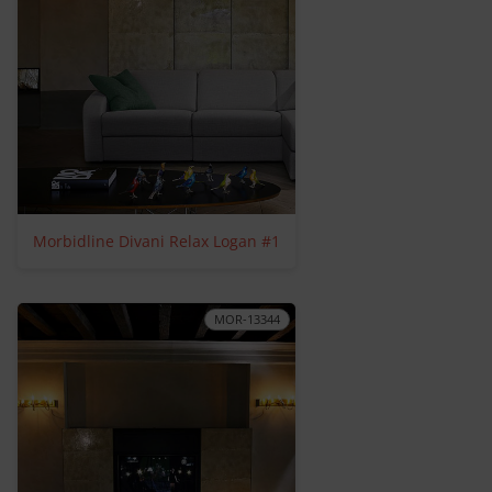
Morbidline Divani Relax Logan #1
MOR-13344