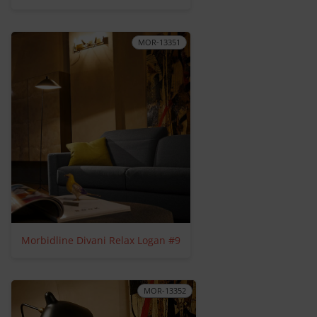
MOR-13351
Morbidline Divani Relax Logan #9
MOR-13352