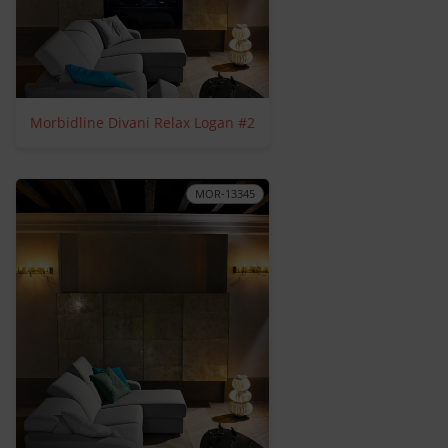
Morbidline Divani Relax Logan #2
MOR-13345