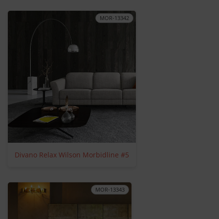
MOR-13342
Divano Relax Wilson Morbidline #5
MOR-13343