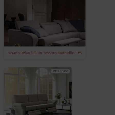
Divano Relax Dalton Tessuto Morbidline #5
MOR-13358