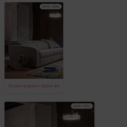
MOR-13356
Divano Angolare Dalton #4
MOR-13357