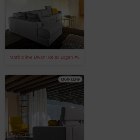
Morbidline Divani Relax Logan #6
MOR-13349