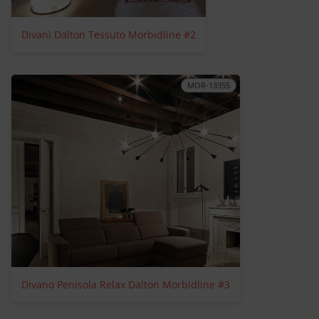
Divani Dalton Tessuto Morbidline #2
MOR-13355
Divano Penisola Relax Dalton Morbidline #3