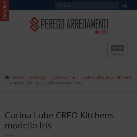
Menù
Home
Catalogo
Lube Cucine
Cucine Lube CREO Kitchens
Cucina Lube CREO Kitchens modello Iris
Cucina Lube CREO Kitchens
modello Iris