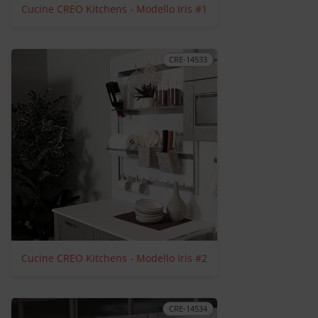
Cucine CREO Kitchens - Modello Iris #1
CRE-14533
Cucine CREO Kitchens - Modello Iris #2
CRE-14534