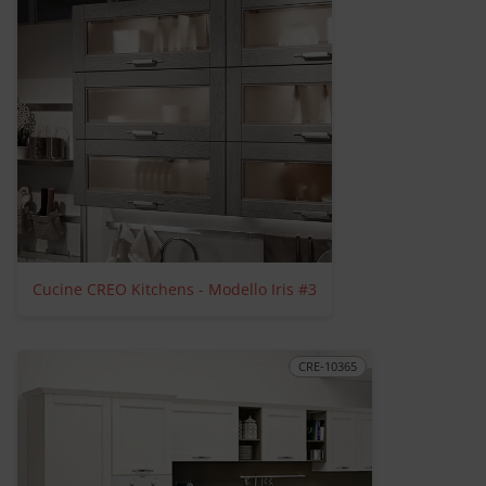
Cucine CREO Kitchens - Modello Iris #3
CRE-10365