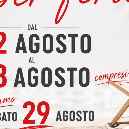
 inattaccabili da olio, aceto, caffè, vino, frutta, inchiostro, ecc
e la sua cucina e il suo bagno, scegliendo tra sette collezioni e p
ato l'idoneità alla collocazione in cucina e più in generale nelle ar
applicazioni sia residenziali che commerciali e ti permette di espri
del cliente.
 superiori caratteristiche tecniche, fanno dell'Okite un prodotto id
paziando dai piani ai rivestimenti.
ù duro al mondo, e conserva tutte le caratteristiche fisico meccan
offre ulteriori insuperabili prestazioni che sono il suoi valore aggi
one Venati
prodotto igienico e pertanto idoneo alla collocazione nelle aree d