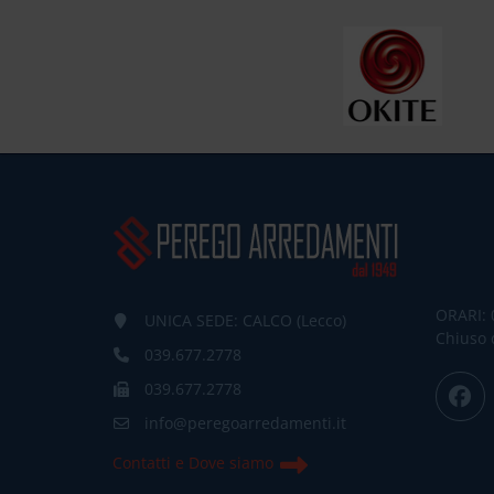
ORARI: 
UNICA SEDE: CALCO (Lecco)
Chiuso 
039.677.2778
039.677.2778
info@peregoarredamenti.it
Contatti e Dove siamo