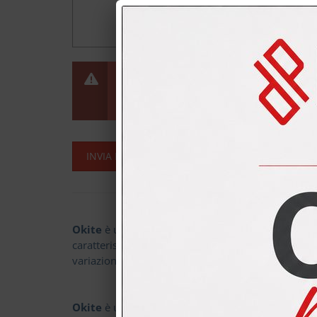
Controllo antispam
*
Scrivere
il risul
Okite
è un piano composito a base di quarzo, oggi 
caratteristiche tecniche assolutamente impareggiabi
variazioni cromatiche, non esistenti in natura, con 
Okite
è un materiale adatto per il piano cucina e i