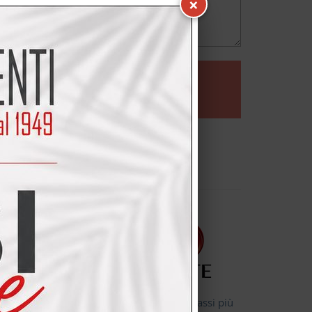
×
 qualità e dalle
dall'ampia gamma di
on assorbono liquidi, odori e nemmeno i grassi più