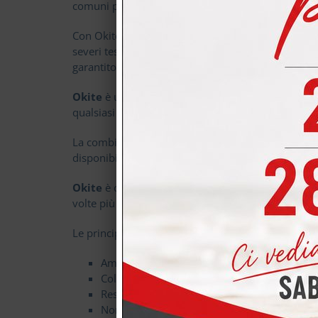
comuni per uso alimentare, perciò sono assolutamente
Con Okite il cliente può decidere come personalizzar
severi test dell'Ente Statunitense "NFS" che ha test
garantito dieci anni.
Okite
è un prodotto versatile, che ben si adatta ad 
qualsiasi ambiente e risponde a qualsiasi esigenza 
La combinazione di funzionalità e stile, unita alle
disponibilità di colori è possibile personalizzare s
Okite
è composto di quarzo, il quarto materiale pi
volte più resistente del granito. Allo stesso tempo 
Le principali peculiarità del prodotto sono:
Ampia disponibilità di colori
Collezioni esclusive, come l'elegante Collezi
Resistenza alle macchie
Non presentando porosità superficiale, è un 