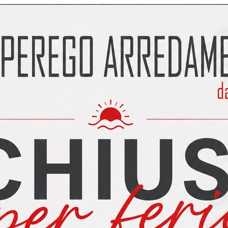
tato di 1 + 1
, per esteso in lettere.
conosciuto a livello mondiale per essere un prodotto di altissima
li, che derivano dalla preziosità dei quarzi naturali utilizzati e 
prestazioni di resistenza alle sollecitazioni davvero sorprendenti.
l bagno. I piani cucina non si macchiano, sono facili da pulire, n