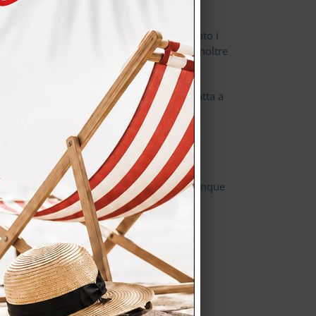
.
iù di novanta colori. Il prodotto ha superato i
ee di preparazione degli alimenti. Okite è inoltre
mere diversi stili e caratteri perciò si adatta a
eale anche in bagno, dove grazie all'ampia
iche della roccia madre da cui deriva. È cinque
unto.
i preparazione degli alimenti