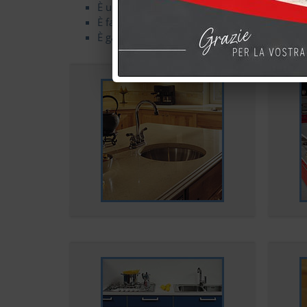
È un prodotto eco-compatibile
È facile da pulire
È garantito 10 anni ed un prodotto Made in I