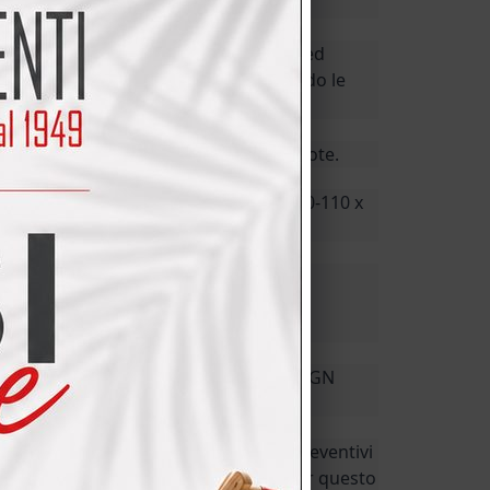
 preventivo personalizzato!
li, questo è un preventivo orientativo ed
ica notevolmente il prezzo! (Mantenendo le
a le marche di elettrodomestici più note.
0 x 80 con prolunga oppure da cm. 100-110 x
e di euro 890,00.
on solo euro 350,00 ed inoltre a fine
sciamo in disordine con smaltimento
I DELLA CUCINA LUBE MODELLO DESIGN
per un appuntamento, non facciamo preventivi
iegati e progettati insieme e merita per questo