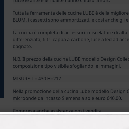
Tutte le ante e le ribalte hanno chiusura soft.
Tutta la ferramenta delle cucine LUBE è della miglio
BLUM, i cassetti sono ammortizzati, e così anche gli es
La cucina è completa di accessori: miscelatore di al
differenziata, filtri cappa a carbone, luce a led ad 
bagnate.
N.B. Il prezzo della cucina LUBE modello Design Collect
composizione tipo visibile sfogliando le immagini.
MISURE: L= 430 H=217
Nella promozione della cucina Lube modello Design Col
microonde da incasso Siemens a sole euro 640,00.
Compresa anche assistenza post vendita.
Per gli elettrodomestici fa fede la garanzia della mar