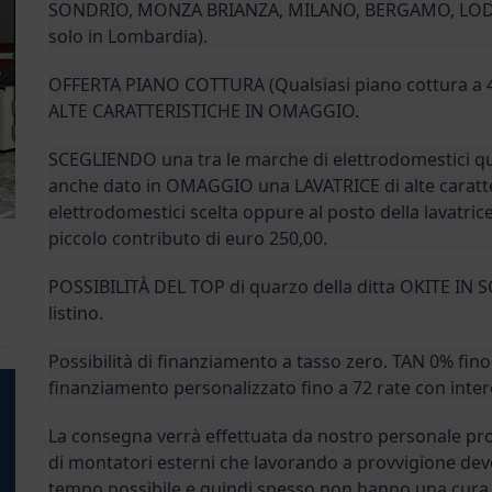
SONDRIO, MONZA BRIANZA, MILANO, BERGAMO, LODI,
solo in Lombardia).
OFFERTA PIANO COTTURA (Qualsiasi piano cottura a 4
ALTE CARATTERISTICHE IN OMAGGIO.
SCEGLIENDO una tra le marche di elettrodomestici qu
anche dato in OMAGGIO una LAVATRICE di alte caratter
elettrodomestici scelta oppure al posto della lavatri
piccolo contributo di euro 250,00.
POSSIBILITÀ DEL TOP di quarzo della ditta OKITE I
listino.
Possibilità di finanziamento a tasso zero. TAN 0% fino
finanziamento personalizzato fino a 72 rate con inter
La consegna verrà effettuata da nostro personale pr
di montatori esterni che lavorando a provvigione de
tempo possibile e quindi spesso non hanno una cura 