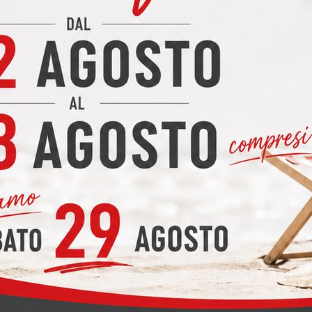
un incontro per valutarne ogni aspetto.
La promozione della cucina Lube modello Design Colle
riportata nella descrizione indicata in alto.
Lavoriamo da 3 generazioni, abbiamo falegnameria pe
Abbiamo grande store Cucine LUBE e CREO a Calco pro
LEGGETE COSA DICONO DI NOI LE RECENSIONI IN G
PEREGO ARREDAMENTI * arrediamo dal 1949.
PERSONALIZZAZIONE
Le offerte
non sono vincolanti
: è sempre possibile apport
l'arredamento secondo i propri gusti e necessità. Eventual
mantenendo la
stessa proporzione di promozione
, con 