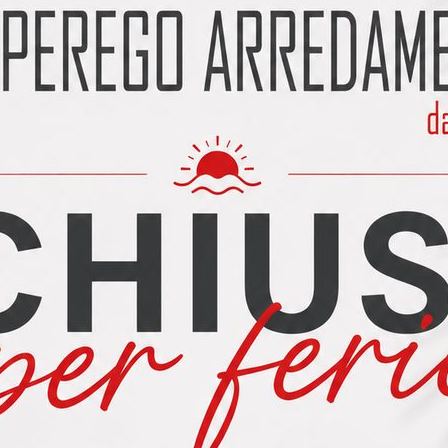
richiesta di altre marche, in questo caso facciamo un
Possibilità di modifiche con preventivi personalizzabi
anche la modifica sulle misure del cliente non modif
caratteristiche fondamentali descritte sopra).
Possibilità di elettrodomestici AEG o BOSCH oppure tr
Proponiamo un set: Tavolo allungabile da cm. 120-14
70 sempre allungabile di cm. 48 + 4 sedie per un total
Facciamo anche servizio smaltimento vecchia cucina c
montaggio eseguiamo pulizia con aspiratori e non la
materiale di imballo.
VI INVITIAMO A CONFRONTARE LA GAMMA DI COLOR
COLLECTION.
Per avere un preventivo personalizzato chiamateci 
online. La cucina ha molti dettagli che vanno visti, sp