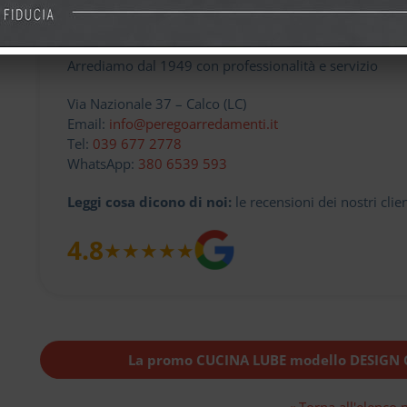
PEREGO ARREDAMENTI
Arrediamo dal 1949 con professionalità e servizio
Via Nazionale 37 – Calco (LC)
Email:
info@peregoarredamenti.it
Tel:
039 677 2778
WhatsApp:
380 6539 593
Leggi cosa dicono di noi:
le recensioni dei nostri clie
4.8
★
★
★
★
★
La promo CUCINA LUBE modello DESIGN C
« Torna all'elenco