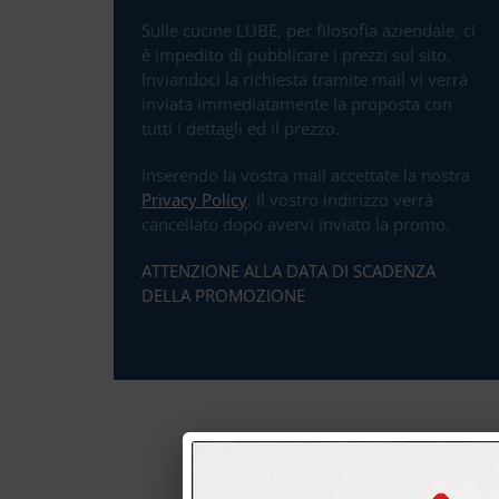
Sulle cucine LUBE, per filosofia aziendale, ci
è impedito di pubblicare i prezzi sul sito.
Inviandoci la richiesta tramite mail vi verrà
inviata immediatamente la proposta con
tutti i dettagli ed il prezzo.
Inserendo la vostra mail accettate la nostra
Privacy Policy
. Il vostro indirizzo verrà
cancellato dopo avervi inviato la promo.
ATTENZIONE ALLA DATA DI SCADENZA
DELLA PROMOZIONE