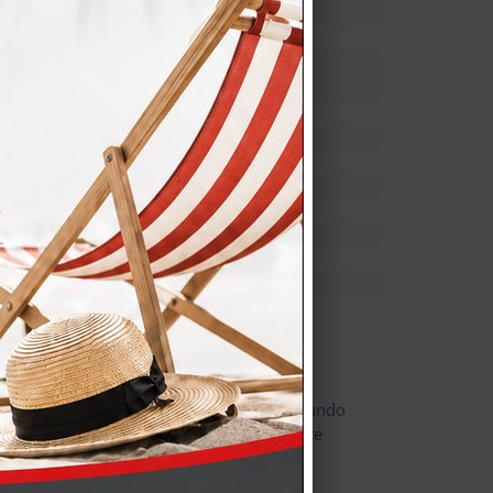
ction è valida fino alla data scadenza
r lavori a misura.
vincia di Lecco.
OOGLE.
are modifiche ai prodotti inclusi, progettando
i aggiunte o rimozioni verranno conteggiate
una semplice differenza di prezzo.