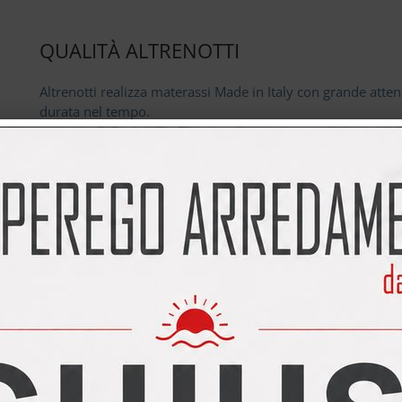
QUALITÀ ALTRENOTTI
Altrenotti realizza materassi Made in Italy con grande attenz
durata nel tempo.
Garanzia 20 anni
.
ATTENZIONE ALLA SCADENZA DELLA 
La data di validità è indicata nel
riquadro rosso in alto a
PERSONALIZZAZIONE