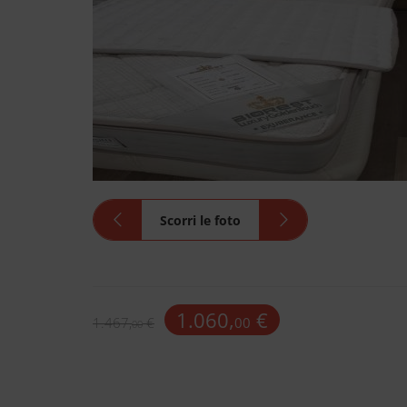
1.060,
€
1.467,
€
00
00