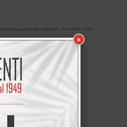
ione alla qualità dei materiali, al comfort e alla
×
PROMO
 destra
.