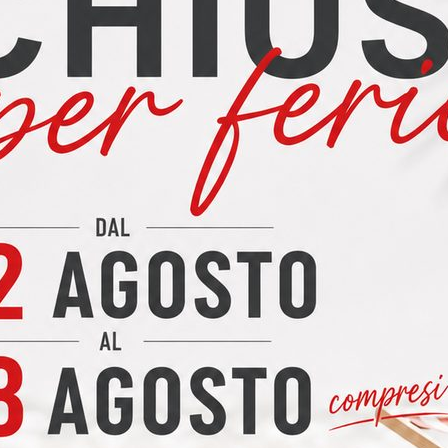
Le offerte
non sono vincolanti
: è sempre possibile apport
l'arredamento secondo i propri gusti e necessità. Eventual
mantenendo la
stessa proporzione di promozione
, con 
PEREGO ARREDAMENTI
Arrediamo dal 1949 con professionalità e servizio
Via Nazionale 37 – Calco (LC)
Email:
info@peregoarredamenti.it
Tel:
039 677 2778
WhatsApp:
380 6539 593
Leggi cosa dicono di noi:
le recensioni dei nostri clie
4.8
★
★
★
★
★