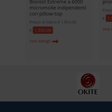
Biorest Extreme a 6000
pro
micromolle indipendenti
Prezz
con pillow-top
1.
€
Prezzo di listino € 1.854,00
Vedi 
1.350,00
€
Vedi dettagli