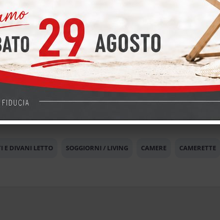
La promo Materasso Altrenotti Biorest Exuberance
01/08/20
« Torna all'elenco
I E DIVANI LETTO
SOGGIORNI / LIVING
CAMERE
CAMERETTE