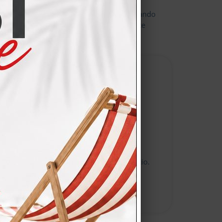
are modifiche ai prodotti inclusi, progettando
i aggiunte o rimozioni verranno conteggiate
una semplice differenza di prezzo.
nti confermano la qualità del nostro servizio.