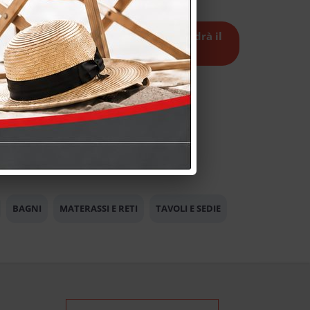
 a 2000 micromolle indipendenti scadrà il
26
.
 promozioni
BAGNI
MATERASSI E RETI
TAVOLI E SEDIE