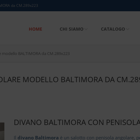
LTIMORA da CM.289x223
HOME
CHI SIAMO
CATALOGO
are modello BALTIMORA da CM.289x223
OLARE MODELLO BALTIMORA DA CM.28
DIVANO BALTIMORA CON PENISOL
Il
divano Baltimora
è un salotto con penisola angolare, p