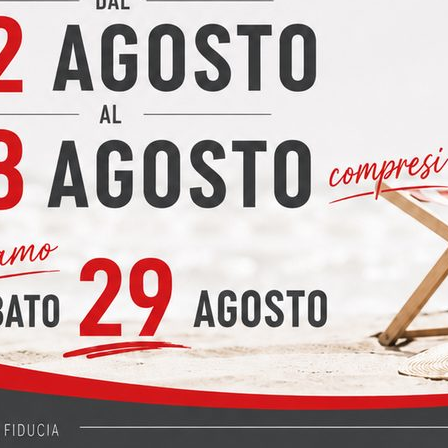
Le offerte
non sono vincolanti
: è sempre possibile apport
l'arredamento secondo i propri gusti e necessità. Eventual
mantenendo la
stessa proporzione di promozione
, con 
PEREGO ARREDAMENTI
Arrediamo dal 1949 con professionalità e servizio
Via Nazionale 37 – Calco (LC)
Email:
info@peregoarredamenti.it
Tel:
039 677 2778
WhatsApp:
380 6539 593
Leggi cosa dicono di noi:
le recensioni dei nostri clie
4.8
★
★
★
★
★