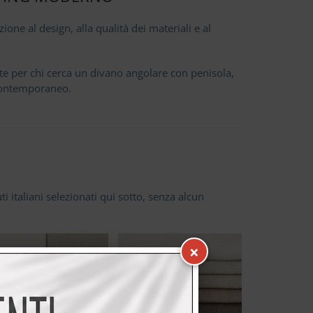
ne al design, alla qualità dei materiali e al
te per chi cerca un divano angolare con penisola,
 contemporaneo.
i italiani selezionati qui sotto, senza alcun
×