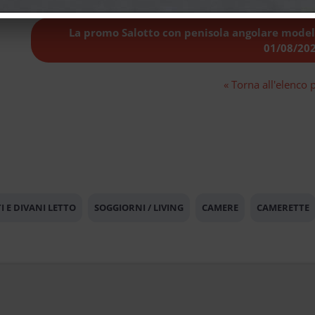
La promo Salotto con penisola angolare mode
01/08/20
« Torna all'elenco
I E DIVANI LETTO
SOGGIORNI / LIVING
CAMERE
CAMERETTE