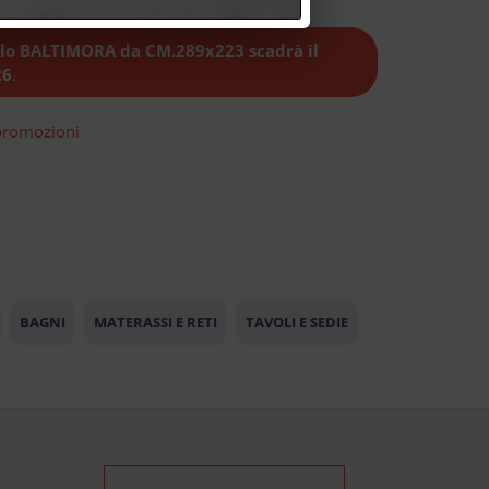
llo BALTIMORA da CM.289x223 scadrà il
26
.
 promozioni
BAGNI
MATERASSI E RETI
TAVOLI E SEDIE