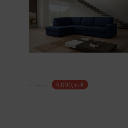
3.090,
€
3.702,
€
00
00