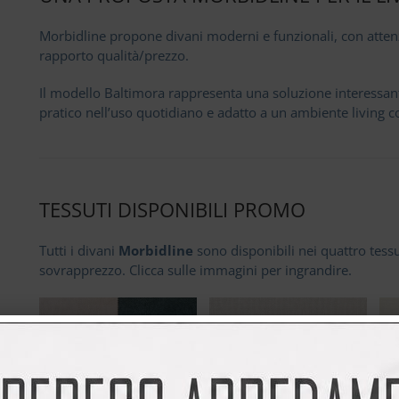
Morbidline propone divani moderni e funzionali, con attenzio
rapporto qualità/prezzo.
Il modello Baltimora rappresenta una soluzione interessan
pratico nell’uso quotidiano e adatto a un ambiente living
TESSUTI DISPONIBILI PROMO
Tutti i divani
Morbidline
sono disponibili nei quattro tessut
sovrapprezzo. Clicca sulle immagini per ingrandire.