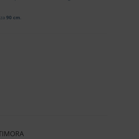
zza
90 cm
.
LTIMORA