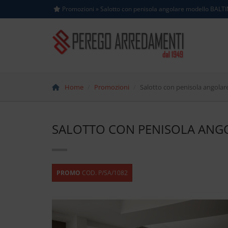
Promozioni » Salotto con penisola angolare modello BA
Home
Promozioni
Salotto con penisola angol
SALOTTO CON PENISOLA ANG
PROMO
COD. P/SA/1082