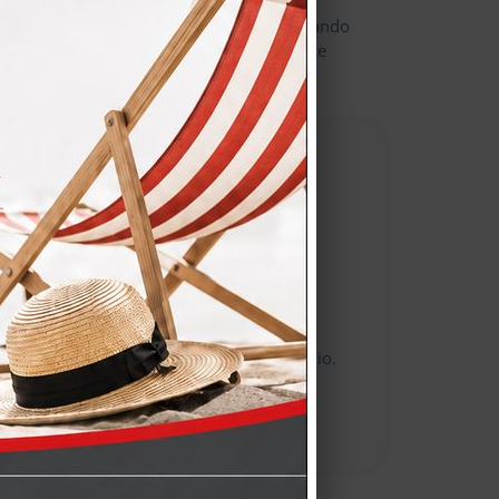
are modifiche ai prodotti inclusi, progettando
i aggiunte o rimozioni verranno conteggiate
una semplice differenza di prezzo.
nti confermano la qualità del nostro servizio.