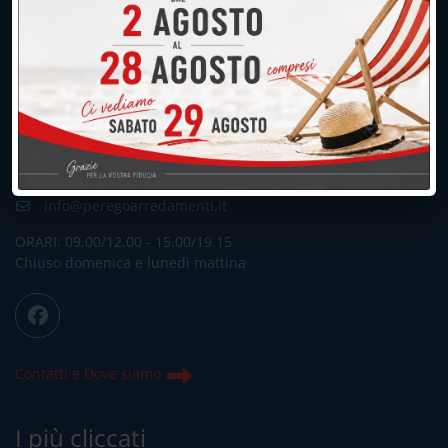
UNICA SEDE: CALCO (Lecco)
039.677.2778
039.677.2778
info@peregoarredamenti.it
ORARI: 09.00/12.00 - 15.00/19.15
Chiuso domenica e lunedì mattina
Contatti e Dove siamo
I più cliccati