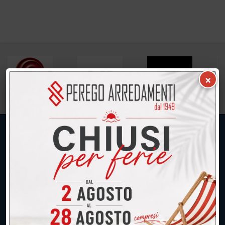
×
UNICA SEDE: CALCO (Lecco)
039.677.2778