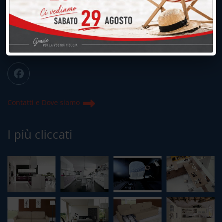
039.677.2778
info@peregoarredamenti.it
ORARI: 09.00/12.00 - 15.00/19.15
Chiuso domenica e lunedì mattina
Contatti e Dove siamo
I più cliccati