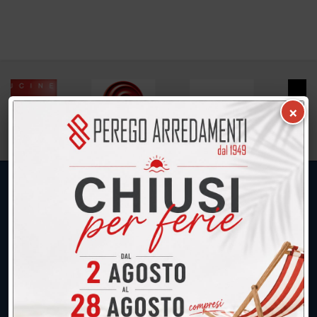
×
UNICA SEDE: CALCO (Lecco)
039.677.2778