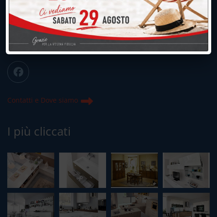
039.677.2778
info@peregoarredamenti.it
ORARI: 09.00/12.00 - 15.00/19.15
Chiuso domenica e lunedì mattina
Contatti e Dove siamo
I più cliccati