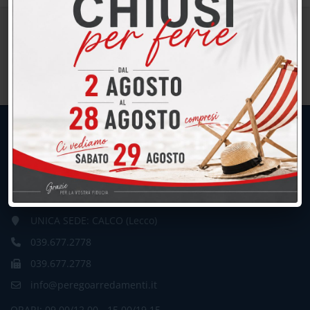
UNICA SEDE: CALCO (Lecco)
039.677.2778
039.677.2778
info@peregoarredamenti.it
ORARI: 09.00/12.00 - 15.00/19.15