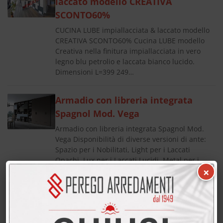
laccato modello CREATIVA
SCONTO60%
CUCINA LUBE impiallacciata & laccato modello
CREATIVA SCONTO60% Cucina LUBE modello
Creativa nella finitura impiallacciata in vero
legno blu petrolio e laccata bianco lucido.
Dimensioni L=399 249…
Armadio con libreria integrata
Spagnol Mod. Vega
Armadio con libreria integrata Spagnol Mod.
Vega Disponibilità di diverse versioni di ante:
Spazio per i Nobilitati, Light per i Laccati
Opachi, Lux per i Laccati Lucidi, Metal per i
×
Laccati…