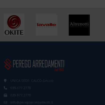
UNICA SEDE: CALCO (Lecco)
039.677.2778
039.677.2778
info@peregoarredamenti.it