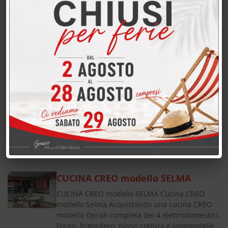
Lube modello Gallery TRASPORTO E
MONTAGGIO GRATUITO e a qualsiasi piano
nelle provincie di LECCO, COMO, SONDRIO,
MONZA BRIANZA, MILANO, BERGAMO, LODI,
PAVIA,…
LIVING CM. 270 in melaminico di
qualità - componibile
LIVING CM. 270 in melaminico di qualità -
componibile Soggiorno Spagnol Mobili in
melaminico - composizione da 270 cm Il
soggiorno Spagnol Mobili è una soluzione
componibile e personalizzabile,…
CUCINA CREO modello SELMA
CUCINA CREO modello SELMA Cucina CREO
modello Selma Acquistando una cucina CREO
modello Oprah completa dei 4 elettrodomestici:
Forno, frigorifero, piano cottura e lavastoviglie