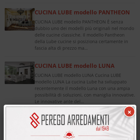
CUCINA LUBE modello PANTHEON
CUCINA LUBE modello PANTHEON È senza
dubbio uno dei modelli più originali nel mondo
delle cucine classiche. Il modello Pantheon
della Lube cucine si posiziona certamente in
fascia alta di prezzo ma…
CUCINA LUBE modello LUNA
CUCINA LUBE modello LUNA Cucina LUBE
modello LUNA La cucina Lube ha sviluppato
recentemente il modello Luna con una ampia
possibilità di soluzioni, con maniglia innovative.
Le innovative ante del…
×
CUCINA LUBE PREZZI MODELLO
GALLERY
CUCINA LUBE PREZZI MODELLO GALLERY Cucina