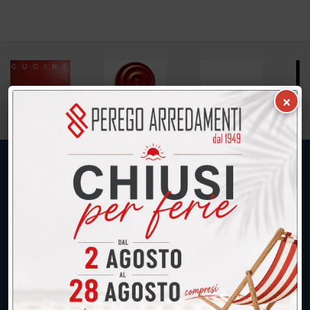
×
UNICA SEDE: CALCO (Lecco)
039.677.2778
039.677.2778