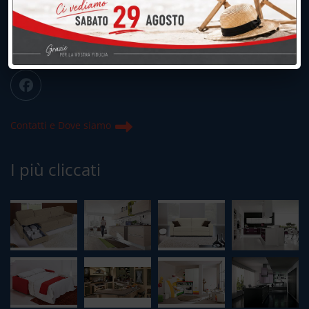
info@peregoarredamenti.it
ORARI: 09.00/12.00 - 15.00/19.15
Chiuso domenica e lunedì mattina
Contatti e Dove siamo
I più cliccati