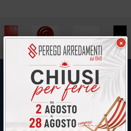
×
UNICA SEDE: CALCO (Lecco)
039.677.2778
039.677.2778