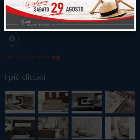
info@peregoarredamenti.it
ORARI: 09.00/12.00 - 15.00/19.15
Chiuso domenica e lunedì mattina
Contatti e Dove siamo
I più cliccati