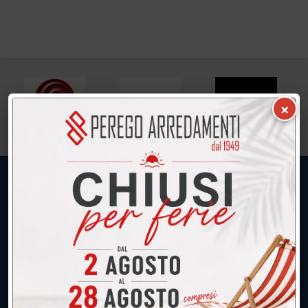
×
UNICA SEDE: CALCO (Lecco)
039.677.2778