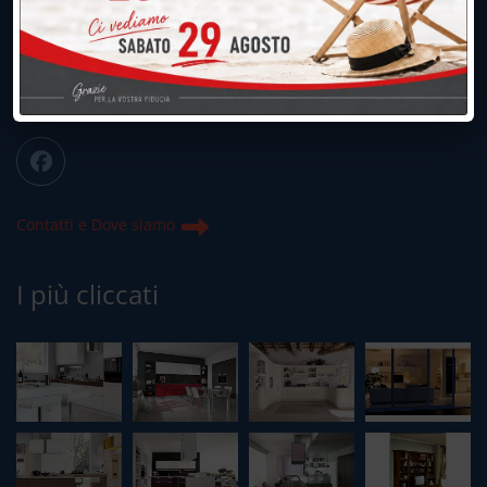
039.677.2778
info@peregoarredamenti.it
ORARI: 09.00/12.00 - 15.00/19.15
Chiuso domenica e lunedì mattina
Contatti e Dove siamo
I più cliccati