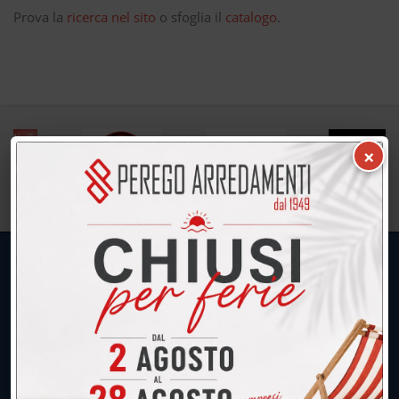
Prova la
ricerca nel sito
o sfoglia il
catalogo
.
×
UNICA SEDE: CALCO (Lecco)