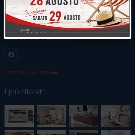
039.677.2778
039.677.2778
info@peregoarredamenti.it
ORARI: 09.00/12.00 - 15.00/19.15
Chiuso domenica e lunedì mattina
Contatti e Dove siamo
I più cliccati