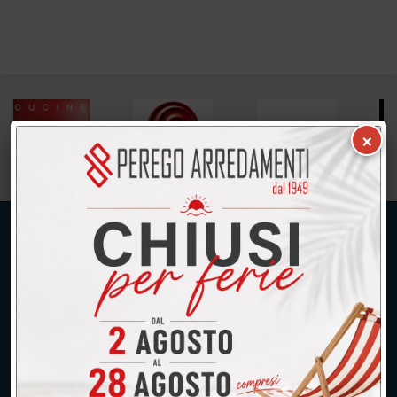
×
UNICA SEDE: CALCO (Lecco)
039.677.2778