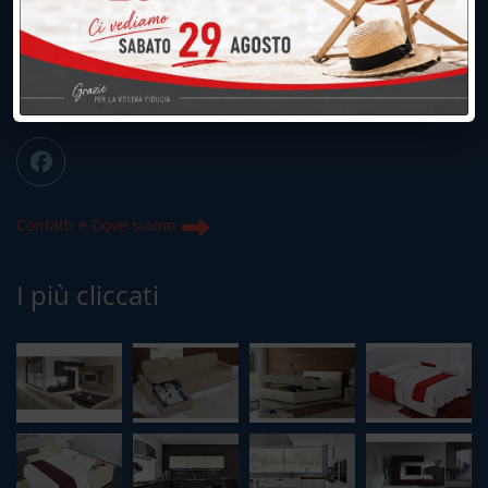
039.677.2778
info@peregoarredamenti.it
ORARI: 09.00/12.00 - 15.00/19.15
Chiuso domenica e lunedì mattina
Contatti e Dove siamo
I più cliccati