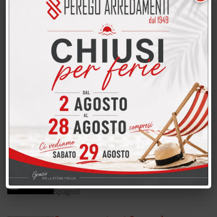
Camera contract Spagnol
Camera contract Spagnol Camera contract
Spagnol
Camera contract Spagnol
Camera contract Spagnol Camera contract
Spagnol
Camera contract Spagnol
Camera contract Spagnol Camera contract
Spagnol
Camera contract Spagnol
Camera contract Spagnol Camera contract
Spagnol