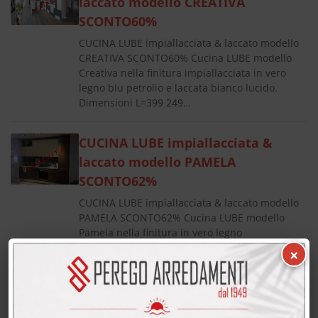
laccato modello CREATIVA
SCONTO60%
CUCINA LUBE impiallacciata & laccato modello
CREATIVA SCONTO60% Cucina LUBE modello
Creativa nella finitura impiallacciata in vero
legno blu petrolio e laccata bianco lucido.
Dimensioni L=399 249…
CUCINA LUBE impiallacciata &
laccato modello PAMELA
SCONTO62%
CUCINA LUBE impiallacciata & laccato modello
PAMELA SCONTO62% Cucina LUBE modello
Pamela nella finitura in vero legno
impiallacciato rovere sigaro e laccato avorio.
×
Larghezza cm. 330 H=243 Completa…