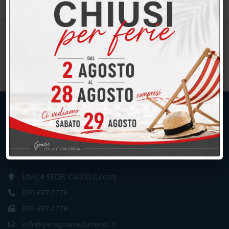
UNICA SEDE: CALCO (Lecco)
039.677.2778
039.677.2778
info@peregoarredamenti.it