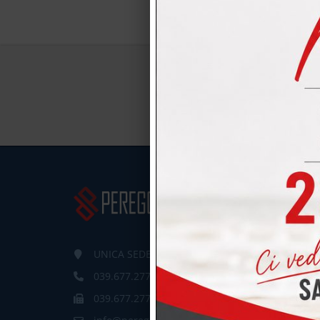
ORARI: 
UNICA SEDE: CALCO (Lecco)
Chiuso 
039.677.2778
039.677.2778