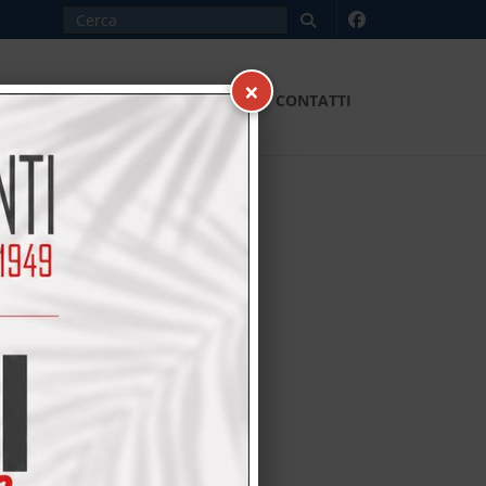
×
PROMOZIONI
SALDI
CONTATTI
RGIA in massello spazzolato
omestici WHIRLPOOL…