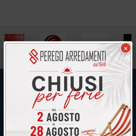
×
UNICA SEDE: CALCO (Lecco)
039.677.2778