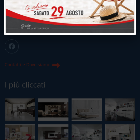
039.677.2778
info@peregoarredamenti.it
ORARI: 09.00/12.00 - 15.00/19.15
Chiuso domenica e lunedì mattina
Contatti e Dove siamo
I più cliccati