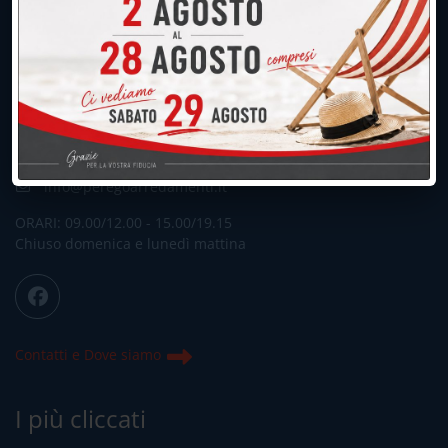
UNICA SEDE: CALCO (Lecco)
039.677.2778
039.677.2778
info@peregoarredamenti.it
ORARI: 09.00/12.00 - 15.00/19.15
Chiuso domenica e lunedì mattina
Contatti e Dove siamo
I più cliccati