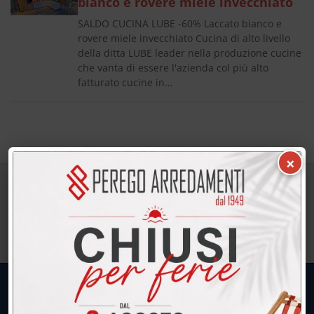
bianco e rovere miele invecchiato
SALDO CUCINA LUBE -60% Laccato bianco e
rovere miele invecchiato Cucina di alto livello
della ditta LUBE leader nella produzione cucine
che vanta di essere l'azienda col più alto
fatturato cucine in…
×