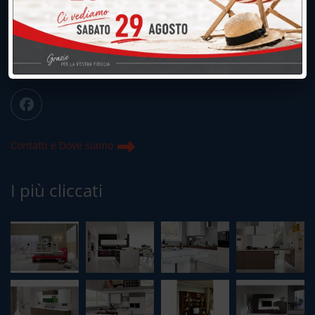
039.677.2778
info@peregoarredamenti.it
ORARI: 09.00/12.00 - 15.00/19.15
Chiuso domenica e lunedì mattina
Contatti e Dove siamo
I più cliccati