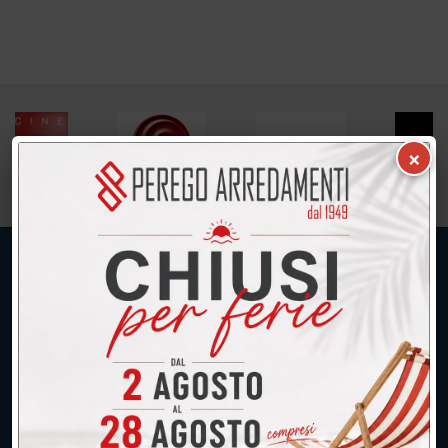
×
UNICA SEDE: CALCO (Lecco)
039.677.2778