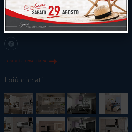
039.677.2778
info@peregoarredamenti.it
ORARI: 09.00/12.00 - 15.00/19.15
Chiuso domenica e lunedì mattina
Contatti e Dove siamo
I più cliccati