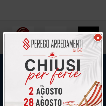
×
UNICA SEDE: CALCO (Lecco)
039.677.2778