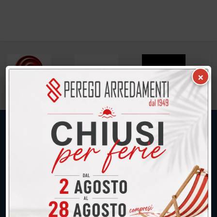
×
UNICA SEDE: CALCO (Lecco)
039.677.2778