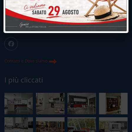
039.677.2778
info@peregoarredamenti.it
ORARI: 09.00/12.00 - 15.00/19.15
Chiuso domenica e lunedì mattina
Contatti e Dove siamo
I più cliccati