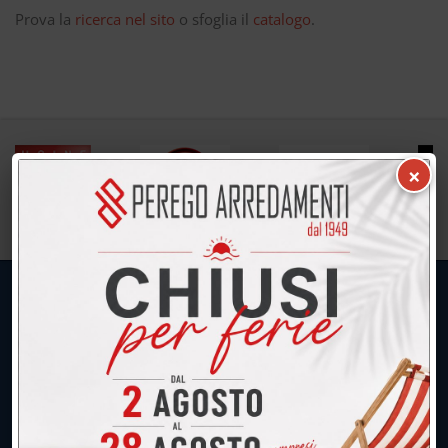
Prova la
ricerca nel sito
o sfoglia il
catalogo
.
×
UNICA SEDE: CALCO (Lecco)