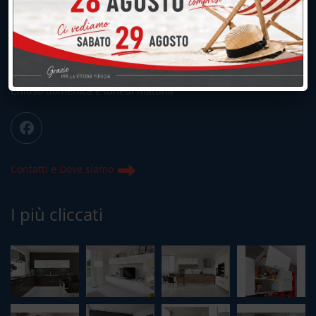
039.677.2778
039.677.2778
info@peregoarredamenti.it
ORARI: 09.00/12.00 - 15.00/19.15
Chiuso domenica e lunedì mattina
Contatti e Dove siamo
I più cliccati