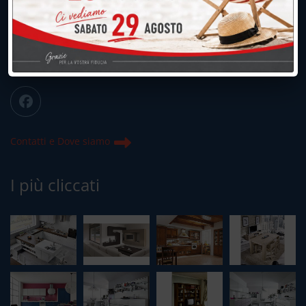
039.677.2778
info@peregoarredamenti.it
ORARI: 09.00/12.00 - 15.00/19.15
Chiuso domenica e lunedì mattina
Contatti e Dove siamo
I più cliccati