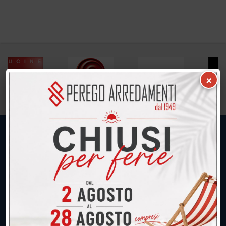
×
UNICA SEDE: CALCO (Lecco)
039.677.2778