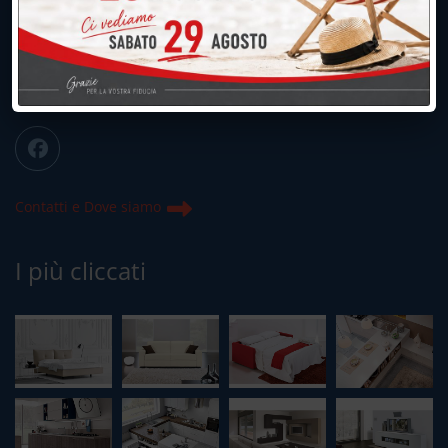
039.677.2778
info@peregoarredamenti.it
ORARI: 09.00/12.00 - 15.00/19.15
Chiuso domenica e lunedì mattina
Contatti e Dove siamo
I più cliccati