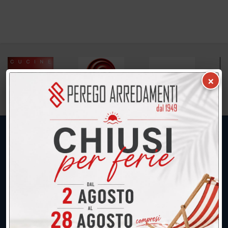
×
UNICA SEDE: CALCO (Lecco)
039.677.2778