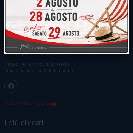
UNICA SEDE: CALCO (Lecco)
039.677.2778
039.677.2778
info@peregoarredamenti.it
ORARI: 09.00/12.00 - 15.00/19.15
Chiuso domenica e lunedì mattina
Contatti e Dove siamo
I più cliccati