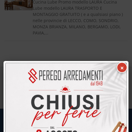
Cucina Lube Promo modello LAURA Cucina
Lube modello LAURA TRASPORTO E
MONTAGGIO GRATUITO ( e a qualsiasi piano )
nelle provincie di LECCO, COMO, SONDRIO,
MONZA BRIANZA, MILANO, BERGAMO, LODI,
PAVIA,…
×