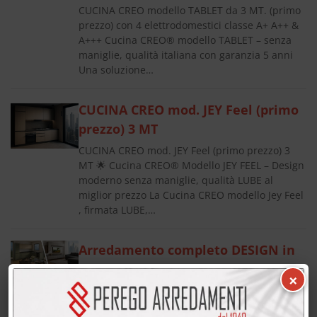
CUCINA CREO modello TABLET da 3 MT. (primo
prezzo) con 4 elettrodomestici classe A+ A++ &
A+++ Cucina CREO® modello TABLET – senza
maniglie, qualità italiana con garanzia 5 anni
Una soluzione…
CUCINA CREO mod. JEY Feel (primo
prezzo) 3 MT
CUCINA CREO mod. JEY Feel (primo prezzo) 3
MT 🌟 Cucina CREO® Modello JEY FEEL – Design
moderno senza maniglie, qualità LUBE al
miglior prezzo La Cucina CREO modello Jey Feel
, firmata LUBE,…
Arredamento completo DESIGN in
promozione
×
Arredamento completo DESIGN in promozione
Arredamento completo DESIGN: il massimo in