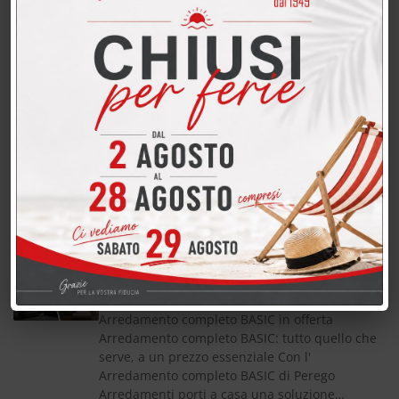
termini di qualità, stile e comfort L'
Arredamento completo DESIGN di Perego
Arredamenti rappresenta la proposta…
Arredamento completo PREMIUM
in sconto
Arredamento completo PREMIUM in sconto
Arredamento completo PREMIUM: stile,
comfort, convenienza Con l' Arredamento
completo PREMIUM di Perego Arredamenti
scegli una soluzione di livello superiore,…
Arredamento completo BASIC in
offerta
Arredamento completo BASIC in offerta
Arredamento completo BASIC: tutto quello che
serve, a un prezzo essenziale Con l'
Arredamento completo BASIC di Perego
Arredamenti porti a casa una soluzione…