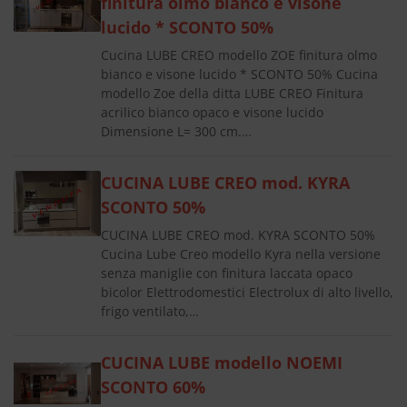
finitura olmo bianco e visone
lucido * SCONTO 50%
Cucina LUBE CREO modello ZOE finitura olmo
bianco e visone lucido * SCONTO 50% Cucina
modello Zoe della ditta LUBE CREO Finitura
acrilico bianco opaco e visone lucido
Dimensione L= 300 cm.…
CUCINA LUBE CREO mod. KYRA
SCONTO 50%
CUCINA LUBE CREO mod. KYRA SCONTO 50%
Cucina Lube Creo modello Kyra nella versione
senza maniglie con finitura laccata opaco
bicolor Elettrodomestici Electrolux di alto livello,
frigo ventilato,…
CUCINA LUBE modello NOEMI
SCONTO 60%