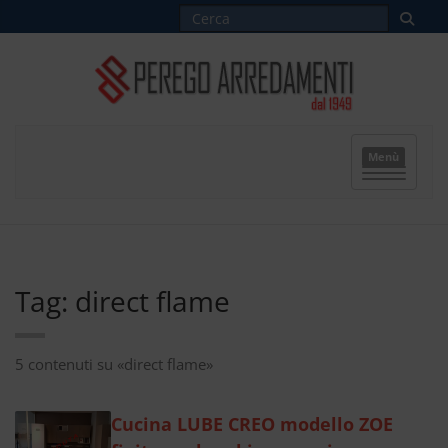
Menù
Tag: direct flame
5 contenuti su «direct flame»
Cucina LUBE CREO modello ZOE