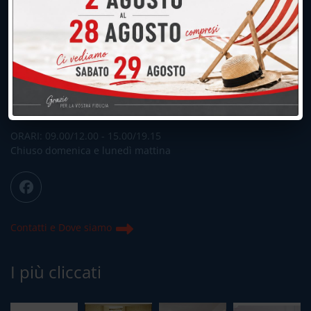
UNICA SEDE: CALCO (Lecco)
039.677.2778
039.677.2778
info@peregoarredamenti.it
ORARI: 09.00/12.00 - 15.00/19.15
Chiuso domenica e lunedì mattina
Contatti e Dove siamo
I più cliccati