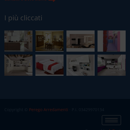
I più cliccati
Copyright ©
Perego Arredamenti
· P.I. 03429970134
Info