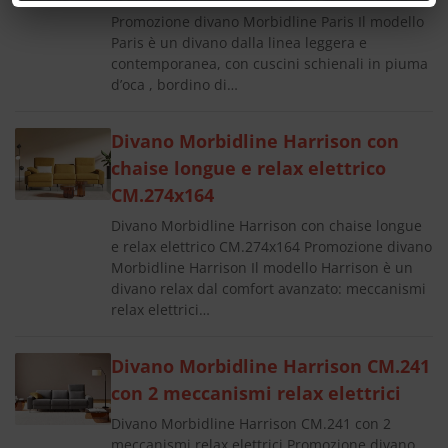
Divano lineare Morbidline Paris CM.271
Promozione divano Morbidline Paris Il modello
Paris è un divano dalla linea leggera e
contemporanea, con cuscini schienali in piuma
d’oca , bordino di…
Divano Morbidline Harrison con
chaise longue e relax elettrico
CM.274x164
Divano Morbidline Harrison con chaise longue
e relax elettrico CM.274x164 Promozione divano
Morbidline Harrison Il modello Harrison è un
divano relax dal comfort avanzato: meccanismi
relax elettrici…
Divano Morbidline Harrison CM.241
con 2 meccanismi relax elettrici
Divano Morbidline Harrison CM.241 con 2
meccanismi relax elettrici Promozione divano