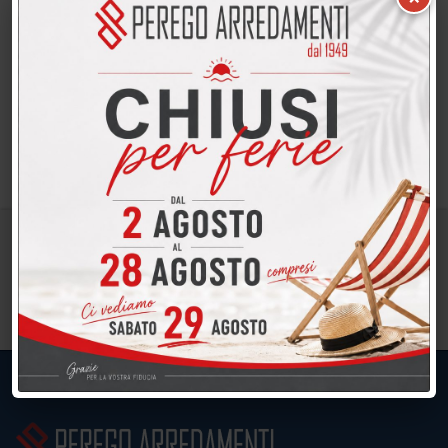
Offerta divano lineare da 225 CM mod.
ORLANDO Divano lineare Orlando Morbidline Il
prezzo promozionale indicato per il divano
lineare Morbidline modello Orlando è riferito
alla composizione ritratta…