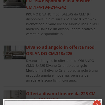
CM.194 disponibile in 4 misure:
CM.174-194-214-242
PROMO DIVANO mod. DALLAS da CM.194
disponibile in 4 misure: CM.174-194-214-242
Promozione divano lineare Morbidline Dallas Il
modello Dallas è un divano lineare pratico e
versatile, disponibile in…
Divano ad angolo in offerta mod.
ORLANDO CM.318x225
Divano ad angolo in offerta mod. ORLANDO
CM.318x225 Divano Orlando ad angolo
Morbidline Il divano Orlando ad angolo è una
proposta ampia e moderna, pensata per
arredare la zona living con una…
Offerta divano lineare da 225 CM
mod. ORLANDO
×