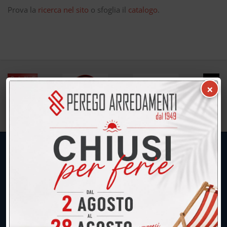
Prova la
ricerca nel sito
o sfoglia il
catalogo
.
×
UNICA SEDE: CALCO (Lecco)