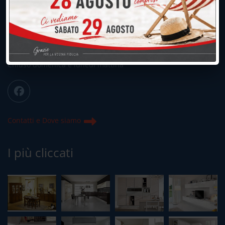
039.677.2778
039.677.2778
info@peregoarredamenti.it
ORARI: 09.00/12.00 - 15.00/19.15
Chiuso domenica e lunedì mattina
Contatti e Dove siamo
I più cliccati