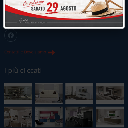
info@peregoarredamenti.it
ORARI: 09.00/12.00 - 15.00/19.15
Chiuso domenica e lunedì mattina
Contatti e Dove siamo
I più cliccati