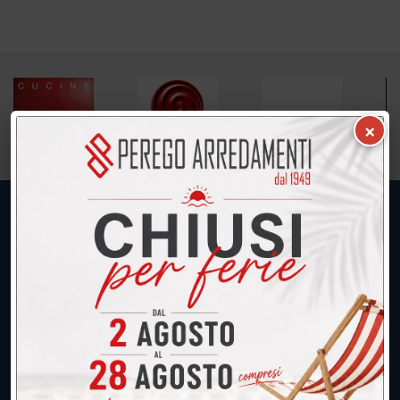
×
UNICA SEDE: CALCO (Lecco)
039.677.2778
039.677.2778