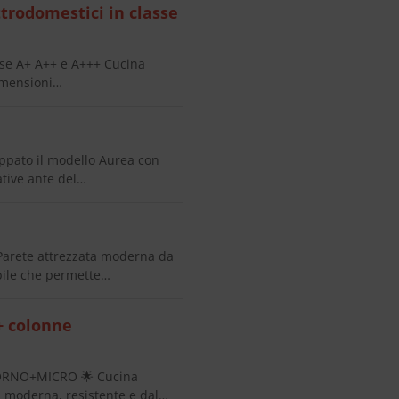
rodomestici in classe
se A+ A++ e A+++ Cucina
imensioni…
pato il modello Aurea con
ative ante del…
arete attrezzata moderna da
bile che permette…
+ colonne
ORNO+MICRO 🌟 Cucina
 moderna, resistente e dal…