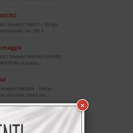
 MICRO
EO Modello TABLET – Design
romozionale cm. 390 x…
 omaggio
CREO Modello MAXIMA LINEARE
DIMENSIONI proposta…
el
 Modello MAXIMA – Design
a soluzione ideale per…
×
17 – Design senza maniglie,
e funzionale,…