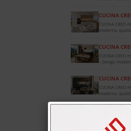
CUCINA CRE
CUCINA CREO mo
moderno, qualit
CUCINA CRE
CUCINA CREO mo
– Design modern
CUCINA CRE
CUCINA CREO mo
moderno, qualit
CUCINA CREO
CUCINA CREO mod
qualità LUBE La