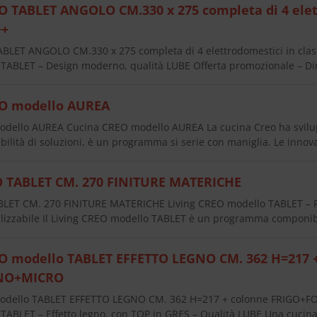
 TABLET ANGOLO CM.330 x 275 completa di 4 elett
++
LET ANGOLO CM.330 x 275 completa di 4 elettrodomestici in clas
ABLET – Design moderno, qualità LUBE Offerta promozionale – D
O modello AUREA
ello AUREA Cucina CREO modello AUREA La cucina Creo ha svilup
ilità di soluzioni, è un programma si serie con maniglia. Le innov
O TABLET CM. 270 FINITURE MATERICHE
LET CM. 270 FINITURE MATERICHE Living CREO modello TABLET – P
lizzabile Il Living CREO modello TABLET è un programma componi
 modello TABLET EFFETTO LEGNO CM. 362 H=217 
NO+MICRO
dello TABLET EFFETTO LEGNO CM. 362 H=217 + colonne FRIGO+F
ABLET – Effetto legno, con TOP in GRES – Qualità LUBE Una cucina