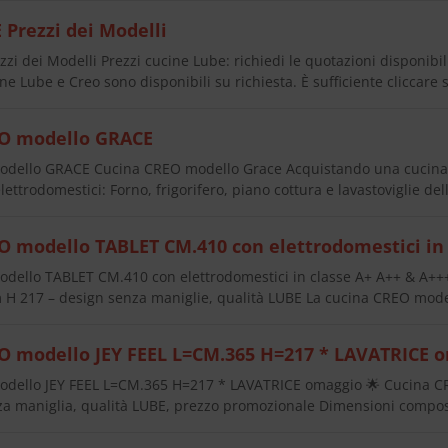
 Prezzi dei Modelli
zi dei Modelli Prezzi cucine Lube: richiedi le quotazioni disponibi
ine Lube e Creo sono disponibili su richiesta. È sufficiente cliccare 
O modello GRACE
dello GRACE Cucina CREO modello Grace Acquistando una cucina
lettrodomestici: Forno, frigorifero, piano cottura e lavastoviglie d
 modello TABLET CM.410 con elettrodomestici in 
ello TABLET CM.410 con elettrodomestici in classe A+ A++ & A+
 H 217 – design senza maniglie, qualità LUBE La cucina CREO mod
 modello JEY FEEL L=CM.365 H=217 * LAVATRICE 
ello JEY FEEL L=CM.365 H=217 * LAVATRICE omaggio 🌟 Cucina CR
 maniglia, qualità LUBE, prezzo promozionale Dimensioni composiz