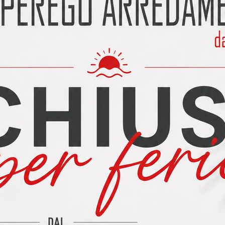
O modello SELMA
dello SELMA Cucina CREO modello Selma Acquistando una cucin
lettrodomestici: Forno, frigorifero, piano cottura e lavastoviglie d
 modello IRIS
ello IRIS Offerta promozionale per la cucina CREO modello Iris: 
pleta dei seguenti elettrodomestici: forno, frigorifero, piano cottu
 MOD. JEY Feel L=450cm. con frigo INOX L=76 cm.
. JEY Feel L=450cm. con frigo INOX L=76 cm. H=203 🌟 Cucina CR
maniglie, con frigorifero Samsung NO FROST incluso La cucina CRE
O modello OPRAH
dello OPRAH Cucina CREO modello Oprah Acquistando una cucin
lettrodomestici: Forno, frigorifero, piano cottura e lavastoviglie d