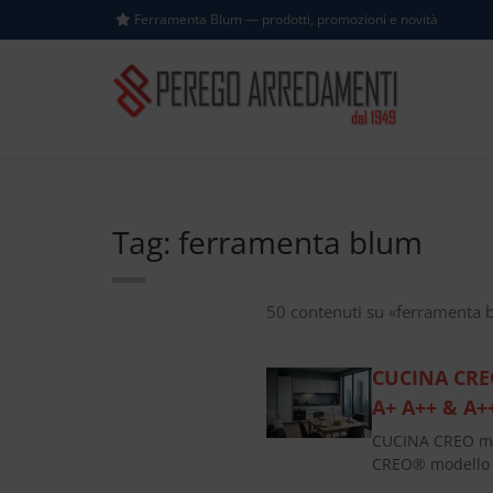
Ferramenta Blum — prodotti, promozioni e novità
Tag: ferramenta blum
50 contenuti su «ferramenta 
CUCINA CREO
A+ A++ & A+
CUCINA CREO mod
CREO® modello T