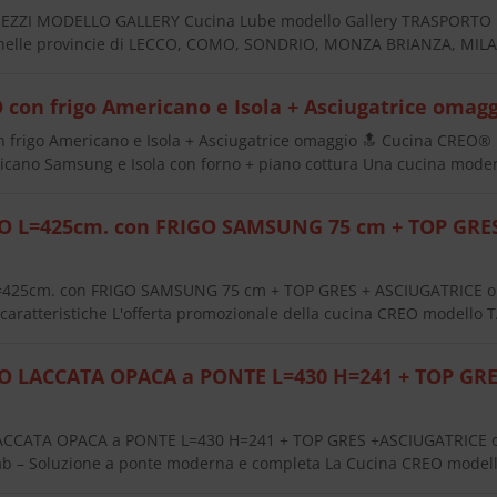
EZZI MODELLO GALLERY Cucina Lube modello Gallery TRASPORT
o nelle provincie di LECCO, COMO, SONDRIO, MONZA BRIANZA, MIL
 con frigo Americano e Isola + Asciugatrice omag
 frigo Americano e Isola + Asciugatrice omaggio 🔝 Cucina CREO®
ricano Samsung e Isola con forno + piano cottura Una cucina mode
O L=425cm. con FRIGO SAMSUNG 75 cm + TOP GRES
425cm. con FRIGO SAMSUNG 75 cm + TOP GRES + ASCIUGATRICE o
caratteristiche L'offerta promozionale della cucina CREO modello T
O LACCATA OPACA a PONTE L=430 H=241 + TOP GR
CCATA OPACA a PONTE L=430 H=241 + TOP GRES +ASCIUGATRICE 
ab – Soluzione a ponte moderna e completa La Cucina CREO model