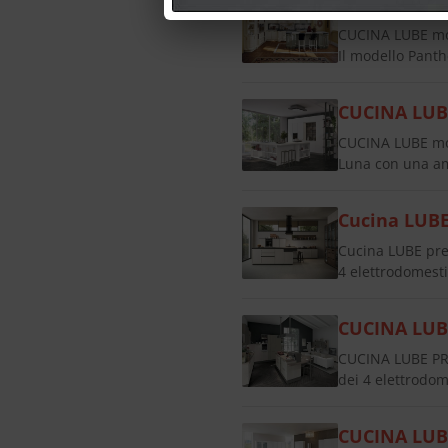
CUCINA LUB
CUCINA LUBE mod
Il modello Panth
CUCINA LUB
CUCINA LUBE mod
Luna con una amp
Cucina LUBE
Cucina LUBE pr
4 elettrodomestic
CUCINA LUB
CUCINA LUBE PR
dei 4 elettrodome
CUCINA LUB