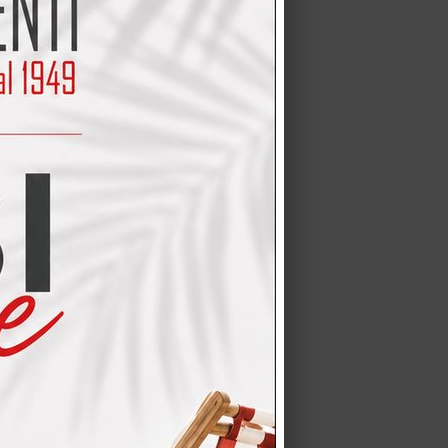
a CREO modello Oprah
ella marca Samsung, l…
Acquista una cucina CREO
ra e…
 H=203
EO Modello JEY FEEL –
O Jey Feel , firmata…
a CREO modello Oprah
ella marca Samsung, l…