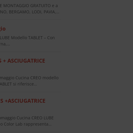
O E MONTAGGIO GRATUITO e a
ANO, BERGAMO, LODI, PAVIA,…
gio
 LUBE Modello TABLET – Con
rna,…
 + ASCIUGATRICE
maggio Cucina CREO modello
ABLET si riferisce…
ES +ASCIUGATRICE
omaggio Cucina CREO LUBE
lo Color Lab rappresenta…