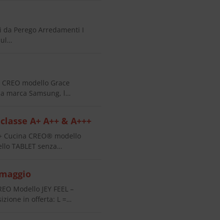
li da Perego Arredamenti I
sul…
 CREO modello Grace
ella marca Samsung, l…
classe A+ A++ & A+++
++ Cucina CREO® modello
ello TABLET senza…
omaggio
EO Modello JEY FEEL –
ione in offerta: L =…