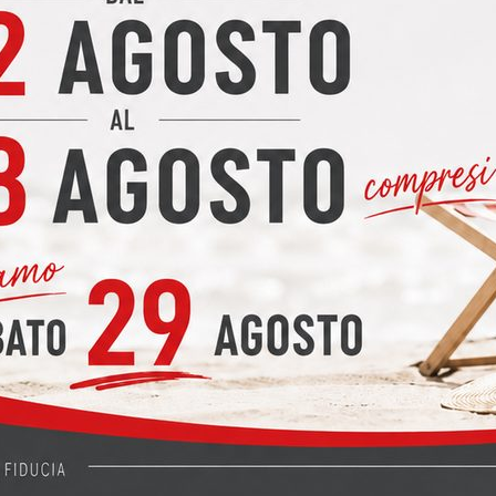
O mod. SMART (primo prezzo) 3MT
d. SMART (primo prezzo) 3MT 🌟 Cucina CREO Modello SMART Nec
La Cucina CREO modello SMART neck è pensata per chi desidera u
 prezzi modello Rewind
zzi modello Rewind Cucina CREO modello Rewind L'offerta promoz
 modello Rewind senza maniglia completa dei 4 elettrodomestici: 
 modello TABLET CM. 370 + LAVATRICE omaggio
dello TABLET CM. 370 + LAVATRICE omaggio Cucina CREO® modell
EO, accessori inclusi, promozione elettrodomestici e omaggi esclus
E modello ROUND
dello ROUND CUCINA LUBE modello Round Acquistando una cucin
ettrodomestici ( frigo, forno, piano cottura e lavastoviglie ) a scel