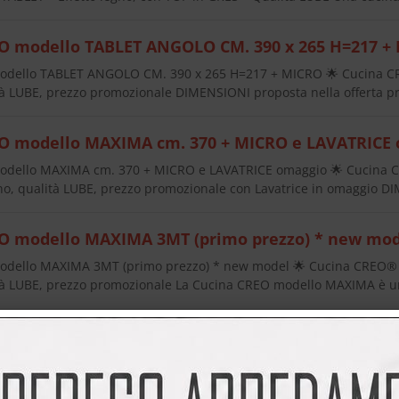
O modello TABLET ANGOLO CM. 390 x 265 H=217 +
dello TABLET ANGOLO CM. 390 x 265 H=217 + MICRO 🌟 Cucina CR
à LUBE, prezzo promozionale DIMENSIONI proposta nella offerta p
O modello MAXIMA cm. 370 + MICRO e LAVATRICE
dello MAXIMA cm. 370 + MICRO e LAVATRICE omaggio 🌟 Cucina 
o, qualità LUBE, prezzo promozionale con Lavatrice in omaggio 
O modello MAXIMA 3MT (primo prezzo) * new mod
dello MAXIMA 3MT (primo prezzo) * new model 🌟 Cucina CREO®
à LUBE, prezzo promozionale La Cucina CREO modello MAXIMA è un
 modello JEY CM. 335
ello JEY CM. 335 🌟 Cucina CREO® Modello JEY FEEL – 335 cm H 2
 Cucina CREO modello JEY FEEL è una soluzione moderna, elegante 