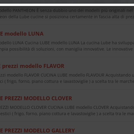
E modello PANTHEON
ello PANTHEON È senza dubbio uno dei modelli più originali nel 
eon della Lube cucine si posiziona certamente in fascia alta di pr
E modello LUNA
ello LUNA Cucina LUBE modello LUNA La cucina Lube ha sviluppa
ia possibilità di soluzioni, con maniglia innovative. Le innovative
 prezzi modello FLAVOR
ezzi modello FLAVOR CUCINA LUBE modello FLAVOUR Acquistando u
i ( frigo, forno, piano cottura e lavastoviglie ) a scelta tra le marc
E PREZZI MODELLO CLOVER
EZZI MODELLO CLOVER CUCINA LUBE modello CLOVER Acquistando
stici ( frigo, forno, piano cottura e lavastoviglie ) a scelta tra le 
E PREZZI MODELLO GALLERY