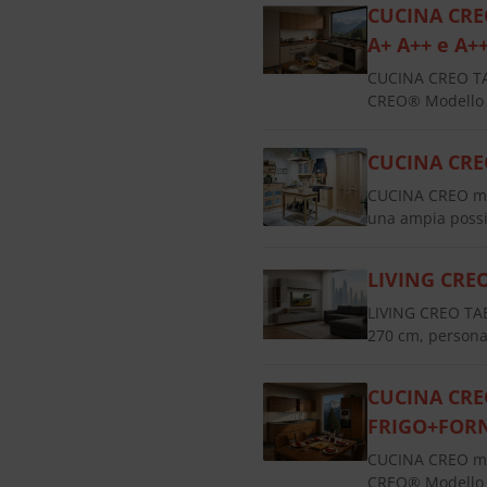
CUCINA CREO
A+ A++ e A+
CUCINA CREO TAB
CREO® Modello T
CUCINA CRE
CUCINA CREO mod
una ampia possib
LIVING CRE
LIVING CREO TAB
270 cm, persona
CUCINA CREO
FRIGO+FOR
CUCINA CREO mo
CREO® Modello T