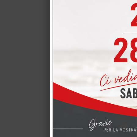
CUCINA CRE
CUCINA CREO mo
miglior prezzo 
Cucina CREO
Cucina CREO pre
una cucina CREO
CUCINA CREO
CUCINA CREO mo
Qualità LUBE–CR
Cucina LUB
Cucina LUBE mo
completa dei 4 el