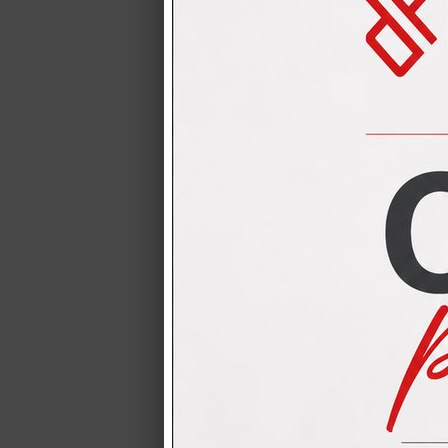
CUCINA CRE
CUCINA CREO mo
completa dei 4 e
CUCINA CREO
CUCINA CREO mod
modello Iris com
CUCINA CREO
CUCINA CREO MOD
Moderna, senza 
CUCINA CRE
CUCINA CREO mo
completa dei 4 e