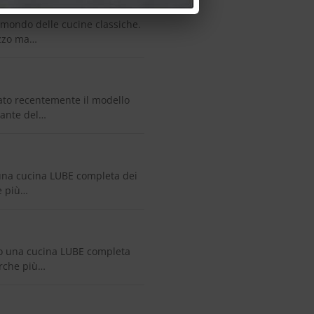
mondo delle cucine classiche.
ezzo ma…
to recentemente il modello
 ante del…
na cucina LUBE completa dei
he più…
 una cucina LUBE completa
marche più…