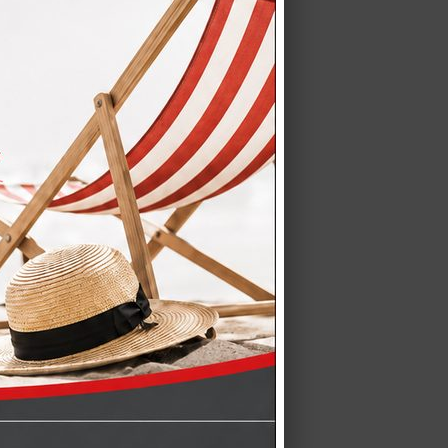
k – Qualità LUBE CREO al
na cucina moderna,…
ionale consiste: Acquistando
forno,…
o TABLET – Garanzia 5 anni
ivi La cucina…
a LUBE modello Round
ta tra le marche…