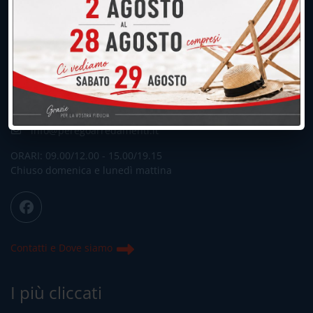
UNICA SEDE: CALCO (Lecco)
039.677.2778
039.677.2778
info@peregoarredamenti.it
ORARI: 09.00/12.00 - 15.00/19.15
Chiuso domenica e lunedì mattina
Contatti e Dove siamo
I più cliccati