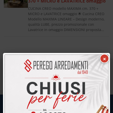
370 + MICRO e LAVATRICE omaggio
CUCINA CREO modello MAXIMA cm. 370 +
MICRO e LAVATRICE omaggio 🌟 Cucina CREO
Modello MAXIMA LINEARE – Design moderno,
qualità LUBE, prezzo promozionale con
Lavatrice in omaggio DIMENSIONI proposta…
×