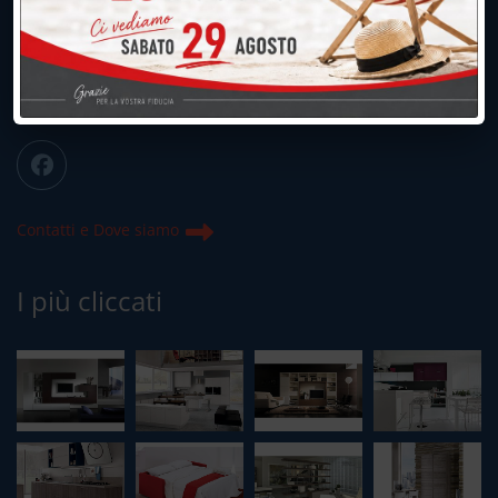
039.677.2778
info@peregoarredamenti.it
ORARI: 09.00/12.00 - 15.00/19.15
Chiuso domenica e lunedì mattina
Contatti e Dove siamo
I più cliccati