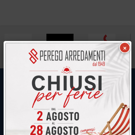
×
UNICA SEDE: CALCO (Lecco)
039.677.2778