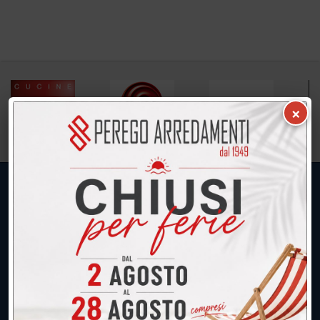
×
UNICA SEDE: CALCO (Lecco)
039.677.2778