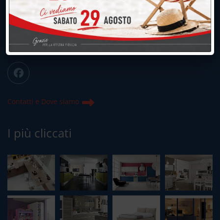
039.677.2778
info@peregoarredamenti.it
ORARI: 09.00/12.00 - 15.00/19.15
Chiuso domenica e lunedì mattina
Contatti e Dove siamo
I più cliccati