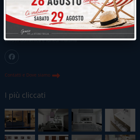
039.677.2778
039.677.2778
info@peregoarredamenti.it
ORARI: 09.00/12.00 - 15.00/19.15
Chiuso domenica e lunedì mattina
Contatti e Dove siamo
I più cliccati