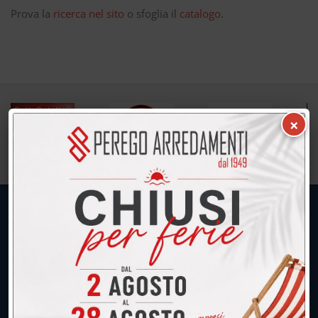
Prova la
ricerca nel sito
o sfoglia il
catalogo
.
×
UNICA SEDE: CALCO (Lecco)